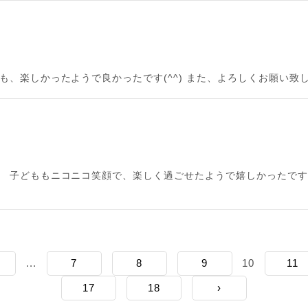
も、楽しかったようで良かったです(^^) また、よろしくお願い致
。 子どももニコニコ笑顔で、楽しく過ごせたようで嬉しかったです
...
7
8
9
10
11
17
18
›