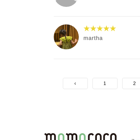
★★★★★
martha
‹
1
2