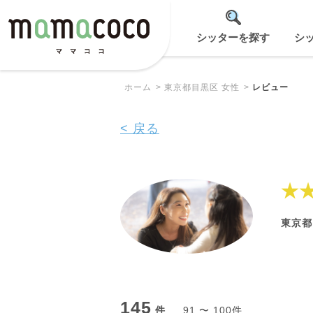
シッターを探す
シ
ホーム
東京都目黒区 女性
レビュー
< 戻る
★
東京都
145
件
91 〜 100件