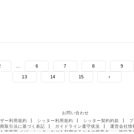
2
...
6
7
8
9
13
14
15
›
お問い合わせ
ーザー利用規約
シッター利用規約
シッター契約約款
プ
定商取引法に基づく表記
ガイドライン遵守状況
運営会社情
も家庭庁 ベビーシッターなどを利用するときの留意点
施設及