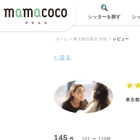
シッターを探す
シ
ホーム
東京都目黒区 女性
レビュー
< 戻る
★
東京都
145
件
101 〜 110件