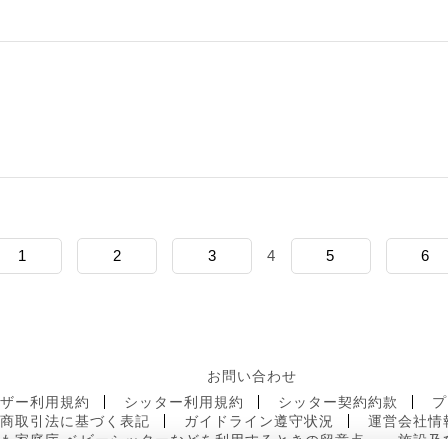
1
2
3
4
5
6
お問い合わせ
ーザー利用規約
シッター利用規約
シッター契約約款
プ
定商取引法に基づく表記
ガイドライン遵守状況
運営会社情
も家庭庁 ベビーシッターなどを利用するときの留意点
施設及