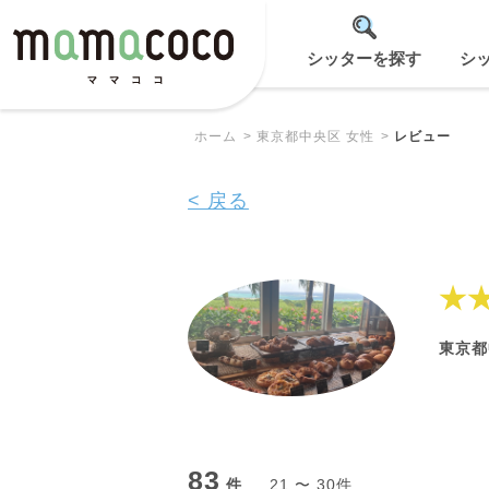
シッターを探す
シ
ホーム
東京都中央区 女性
レビュー
< 戻る
★
東京都
83
件
21 〜 30件