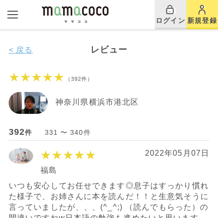
ログイン
新規登録
レビュー
< 戻る
★★★★★
（392件）
神奈川県横浜市港北区
392
件
331 〜 340件
★★★★★
2022年05月07日
福島
いつも安心してお任せできます◎息子はすっかり慣れ
た様子で、お姉さんに本を読んだ！！と生意気そうに
言っていましたが、、、(^_^;) （読んでもらった）の
間違いですねw日本語の勉強も進めたいと思います。