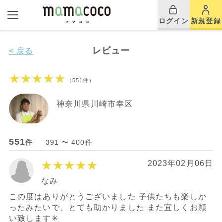
ログイン
新規登録
レビュー
< 戻る
★★★★★
（551件）
神奈川県川崎市幸区
551
件
391 〜 400件
★★★★★
2023年02月06日
なみ
この度はありがとうございました 子供たちも楽しか
ったみたいで、とても助かりました また宜しくお願
い致します✳︎