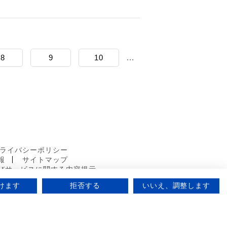
8
9
10
...
ライバシーポリシー
報
サイトマップ
びサービスに関する内容提示
けます
拒否する
いいえ、調整します