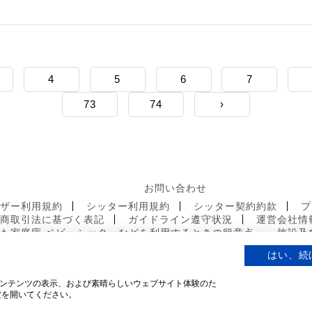
4
5
6
7
73
74
›
お問い合わせ
ーザー利用規約
シッター利用規約
シッター契約約款
プ
定商取引法に基づく表記
ガイドライン遵守状況
運営会社情
も家庭庁 ベビーシッターなどを利用するときの留意点
施設及
はい、続
ンテンツの表示、および素晴らしいウェブサイト体験のた
定を開いてください。
© 2019 mamacoco