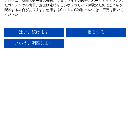
2023年10月31日 (火)
これらは、訪問者データの分析、ウェブサイトの改善、パーソナライズされ
たコンテンツの表示、および素晴らしいウェブサイト体験のためにこれらを
配置する場合があります。使用するCookieの詳細については、設定を開いて
Facebookログイン機能廃止のお知らせ
ください。
はい、続けます
拒否する
2023年07月14日 (金)
いいえ、調整します
夏季休暇の対応について
2023年02月16日 (木)
システムメンテナンスにつきまして
2022年12月01日 (木)
年末年始の対応について