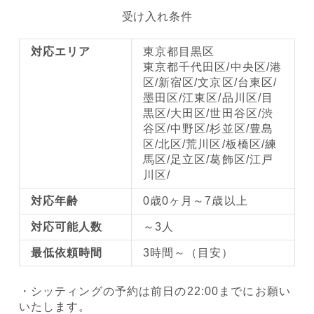
受け入れ条件
対応エリア
東京都目黒区
東京都千代田区/中央区/港
区/新宿区/文京区/台東区/
墨田区/江東区/品川区/目
黒区/大田区/世田谷区/渋
谷区/中野区/杉並区/豊島
区/北区/荒川区/板橋区/練
馬区/足立区/葛飾区/江戸
川区/
対応年齢
0歳0ヶ月～7歳以上
対応可能人数
～3人
最低依頼時間
3時間～（目安）
・シッティングの予約は前日の22:00までにお願い
いたします。