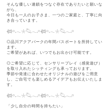
そんな優しい連鎖をつなぐ存在でありたいと願いな
がら、
今日も一人のお子さま、一つのご家庭と、丁寧に向
き合っています。
𓆉𓏸𓈒𓂃𓇼𓆡𓂃𓈒𓏸𓆉𓏸𓈒𓂃𓇼𓆡𓂃𓈒𓏸
◎品川アクアパークの年間パスポートを所持してい
ます。
ご希望があれば、いつでもお出かけ可能です。
◎ご希望に応じて、センサリープレイ（感覚遊び）
を取り入れたシッティングも承っております。
季節や発達に合わせたオリジナルの遊びをご用意
し、ご自宅でも楽しめるアイデアもお伝えいたしま
す。
𓆉𓏸𓈒𓂃𓇼𓆡𓂃𓈒𓏸𓆉𓏸𓈒𓂃𓇼𓆡𓂃𓈒𓏸
「少し自分の時間を持ちたい」