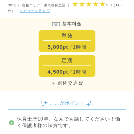
★★★★★
30代 ｜
在住エリア : 東京都目黒区
｜
5.0
（145
件）
｜
レビューを見る ▽
基本料金
単発
5,000
pt
／1時間
定期
4,500
pt
／1時間
＋ 別途交通費
ここがポイント
保育士歴10年。なんでも話してください！働
く保護者様の味方です。