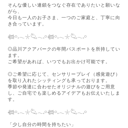
そんな優しい連鎖をつなぐ存在でありたいと願いな
がら、
今日も一人のお子さま、一つのご家庭と、丁寧に向
き合っています。
𓆉𓏸𓈒𓂃𓇼𓆡𓂃𓈒𓏸𓆉𓏸𓈒𓂃𓇼𓆡𓂃𓈒𓏸
◎品川アクアパークの年間パスポートを所持してい
ます。
ご希望があれば、いつでもお出かけ可能です。
◎ご希望に応じて、センサリープレイ（感覚遊び）
を取り入れたシッティングも承っております。
季節や発達に合わせたオリジナルの遊びをご用意
し、ご自宅でも楽しめるアイデアもお伝えいたしま
す。
𓆉𓏸𓈒𓂃𓇼𓆡𓂃𓈒𓏸𓆉𓏸𓈒𓂃𓇼𓆡𓂃𓈒𓏸
「少し自分の時間を持ちたい」