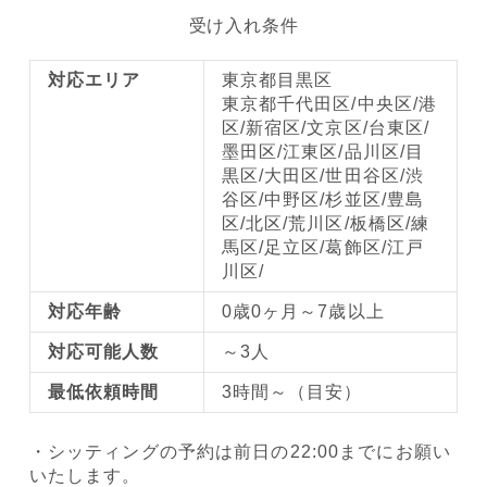
受け入れ条件
対応エリア
東京都目黒区
東京都千代田区/中央区/港
区/新宿区/文京区/台東区/
墨田区/江東区/品川区/目
黒区/大田区/世田谷区/渋
谷区/中野区/杉並区/豊島
区/北区/荒川区/板橋区/練
馬区/足立区/葛飾区/江戸
川区/
対応年齢
0歳0ヶ月～7歳以上
対応可能人数
～3人
最低依頼時間
3時間～（目安）
・シッティングの予約は前日の22:00までにお願い
いたします。