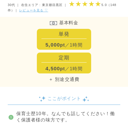
★★★★★
30代 ｜
在住エリア : 東京都目黒区
｜
5.0
（148
件）
｜
レビューを見る ▽
基本料金
単発
5,000
pt
／1時間
定期
4,500
pt
／1時間
＋ 別途交通費
ここがポイント
保育士歴10年。なんでも話してください！働
く保護者様の味方です。