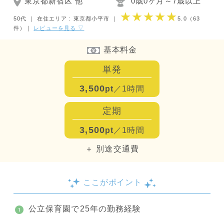
東京都新宿区 他
0歳0ヶ月～7歳以上
★★★★★
50代 ｜
在住エリア : 東京都小平市
｜
5.0
（63
件）
｜
レビューを見る ▽
基本料金
単発
3,500
pt
／1時間
定期
3,500
pt
／1時間
＋ 別途交通費
ここがポイント
公立保育園で25年の勤務経験