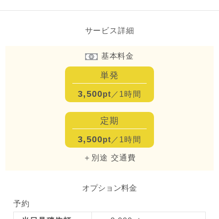
サービス詳細
基本料金
単発
3,500
pt
／1時間
定期
3,500
pt
／1時間
＋別途 交通費
オプション料金
予約