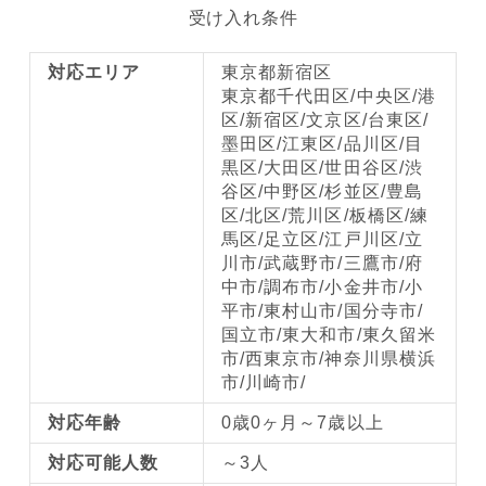
受け入れ条件
対応エリア
東京都新宿区
東京都千代田区/中央区/港
区/新宿区/文京区/台東区/
墨田区/江東区/品川区/目
黒区/大田区/世田谷区/渋
谷区/中野区/杉並区/豊島
区/北区/荒川区/板橋区/練
馬区/足立区/江戸川区/立
川市/武蔵野市/三鷹市/府
中市/調布市/小金井市/小
平市/東村山市/国分寺市/
国立市/東大和市/東久留米
市/西東京市/神奈川県横浜
市/川崎市/
対応年齢
0歳0ヶ月～7歳以上
対応可能人数
～3人