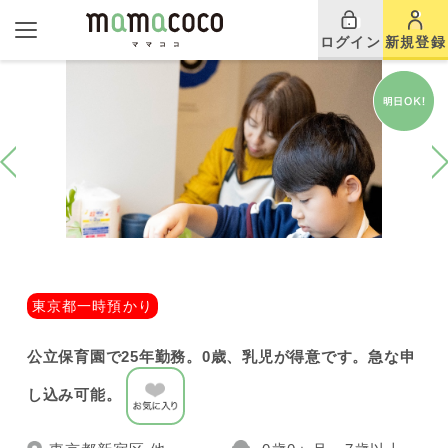
ログイン
新規登録
東京都一時預かり
公立保育園で25年勤務。0歳、乳児が得意です。急な申
し込み可能。