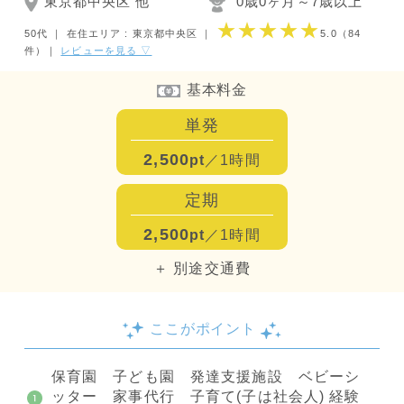
東京都中央区 他
0歳0ヶ月～7歳以上
★★★★★
50代 ｜
在住エリア : 東京都中央区
｜
5.0
（84
件）
｜
レビューを見る ▽
基本料金
単発
2,500
pt
／1時間
定期
2,500
pt
／1時間
＋ 別途交通費
ここがポイント
保育園 子ども園 発達支援施設 ベビーシ
ッター 家事代行 子育て(子は社会人) 経験