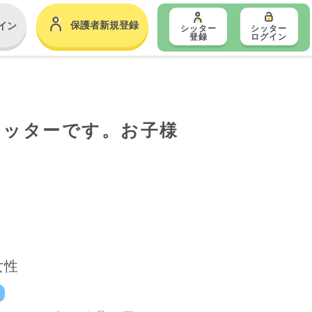
保護者新規登録
イン
シッター
シッター
登録
ログイン
シッターです。お子様
女性