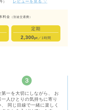
レビューを見る ▽
5件）
本料金
（別途交通費）
定期
2,300
pt
／1時間
全第一を大切にしながら、 お
様一人ひとりの気持ちに寄り
い、 同じ目線で一緒に楽しく