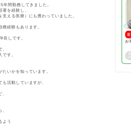
東京都品川
25年間勤務してきました。
区 他
部署を経験し、
単発：3,000pt／1時間
を支える医療）にも携わっていました。
50代女性
勤務経験もあります。
東京都一時預かり
東
仲良しです。
英語でのシッティング、室内遊び、外遊び、お迎
お
えから寝かしつけまでおまかせ下さい☆
で、
金
土
日
月
火
水
木
人です。
07
08
09
10
11
12
13
0
がたいかを知っています。
ても活動していますが、
ど、
ら、
、
るよう
。