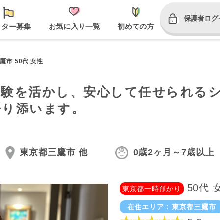
保護者ログ
ッター募集
お気に入り一覧
初めての方
鷹市 50代 女性
経験を活かし、安心して任せられる
寄り添います。
東京都三鷹市 他
0歳2ヶ月～7歳以上
50代 
東京都一時預かり
在住エリア : 東京都三鷹市