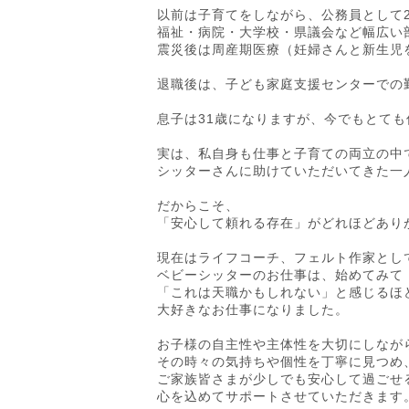
以前は子育てをしながら、公務員として
福祉・病院・大学校・県議会など幅広い
震災後は周産期医療（妊婦さんと新生児
退職後は、子ども家庭支援センターでの
息子は31歳になりますが、今でもとても
実は、私自身も仕事と子育ての両立の中
シッターさんに助けていただいてきた一
だからこそ、
「安心して頼れる存在」がどれほどあり
現在はライフコーチ、フェルト作家とし
ベビーシッターのお仕事は、始めてみて
「これは天職かもしれない」と感じるほ
大好きなお仕事になりました。
お子様の自主性や主体性を大切にしなが
その時々の気持ちや個性を丁寧に見つめ
ご家族皆さまが少しでも安心して過ごせ
心を込めてサポートさせていただきます