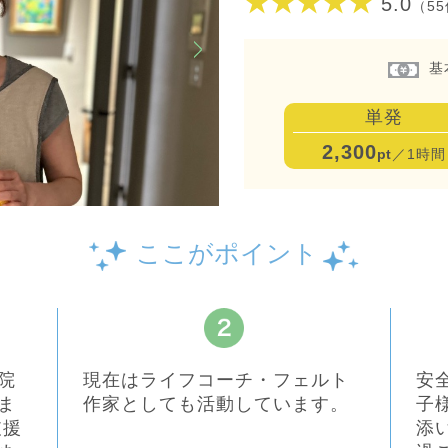
★★★★★
5.0
（5
基
単発
2,300
pt
／1時間
ここがポイント
院
現在はライフコーチ・フェルト
安
ま
作家としても活動しています。
子
支援
添