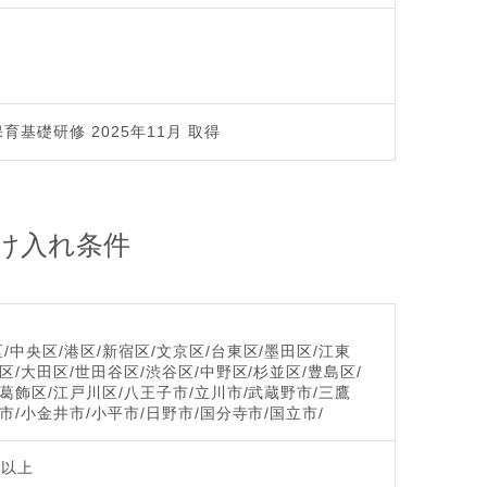
育基礎研修 2025年11月 取得
け入れ条件
/中央区/港区/新宿区/文京区/台東区/墨田区/江東
区/大田区/世田谷区/渋谷区/中野区/杉並区/豊島区/
/葛飾区/江戸川区/八王子市/立川市/武蔵野市/三鷹
市/小金井市/小平市/日野市/国分寺市/国立市/
歳以上