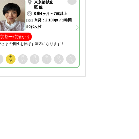
東京都杉並
区 他
0歳4ヶ月 ~ 7歳以上
1
単発：2,100pt／1時間
50代女性
20代
お子様一人ひとりに寄り
京都一時預かり
子さまの個性を伸ばす味方になります！
金
土
日
月
07
08
09
10
金
土
日
月
火
水
木
7
08
09
10
11
12
13