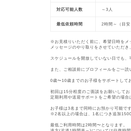
対応可能人数
～3人
最低依頼時間
2時間～（目安
※お見積りいただく前に、希望日時をメ
メッセージのやり取りをさせていただき
スケジュールを開放していない日でも、
また、ご相談前にプロフィールをご一読
0歳〜10歳までのお子様をサポートして
初回は15分程度のご面談をお願いしてお
定期利用や送迎サポートをご希望の場合
お子様は3名まで同時にお預かり可能で
※2名以上の場合は、1名につき追加15
最低ご利用時間は2時間〜となります。
遠方(片道1時間半～)については往復時