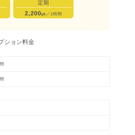
定期
2,200
pt
／1時間
プション料金
時間
時間