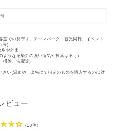
時間
ル客室での見守り、テーマパーク・観光同行、イベント
行等)
散歩や外出
炎のような感染力の強い病気や投薬は不可)
、掃除、洗濯等)
ださい(温めや、出先にて指定のものを購入するのは対
レビュー
★★
☆
（13件）