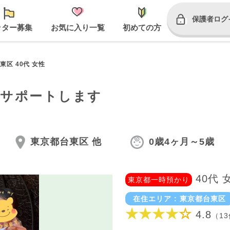
保護者ログ
ッター募集
お気に入り一覧
初めての方
東区 40代 女性
にサポートします
東京都台東区 他
0歳4ヶ月～5歳
40代 
東京都一時預かり
在住エリア : 東京都台東区
★★★★
☆
4.8
（1