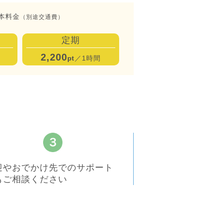
本料金
（別途交通費）
定期
2,200
pt
／1時間
迎やおでかけ先でのサポート
もご相談ください