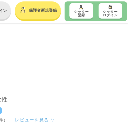
保護者新規登録
イン
シッター
シッター
登録
ログイン
女性
レビューを見る ▽
3件）