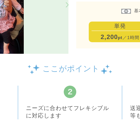
基
単発
2,200
pt
／1時間
ここがポイント
ニーズに合わせてフレキシブル
送
に対応します
等