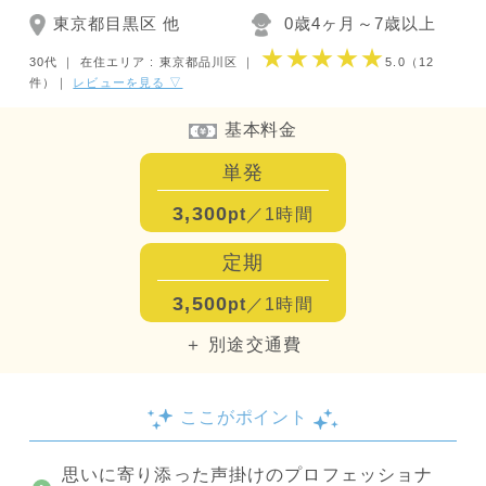
東京都目黒区 他
0歳4ヶ月～7歳以上
★★★★★
30代 ｜
在住エリア : 東京都品川区
｜
5.0
（12
件）
｜
レビューを見る ▽
基本料金
単発
3,300
pt
／1時間
定期
3,500
pt
／1時間
＋ 別途交通費
ここがポイント
思いに寄り添った声掛けのプロフェッショナ