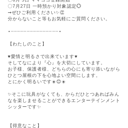
〇7月27日 一時預かり対象認定💮
➞ぜひご利用ください✨️👏
分からないこと等もお気軽にご質問ください。
⋆┈┈┈┈┈┈┈┈┈┈┈┈┈┈┈⋆
【わたしのこと】
♥️愛情と明るさで出来ています♥️
そしてなにより『心』を大切にしています。
お子様、保護者様、どちらの心にも寄り添いながら
ひとつ屋根の下を心地よい空間にします。
とにかく明るいです☀️😊☀️
✨️そこに玩具がなくても、からだひとつあればみん
なを楽しませることができるエンターテインメント
シッターです✨️
【得意なこと】