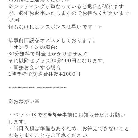
※シッティングが重なっていると返信が遅れます
が、必ずお返事いたしますのでお待ちくださいませ
♡ ✉️
何もなければレスポンスは早いです！✨️
◎事前面談をオススメしております。
・オンラインの場合:
30分無料で料金はかかりません☺️
それ以降はプラス30分500円となります。
・直接お会いする場合
1時間枠で交通費往復➕1000円
⋆┈┈┈┈┈┈┈┈┈┈┈┈┈┈┈⋆
※おねがい※
・ペットOKです🐕🐈❤️事前にお知らせだけお願い
します。
・当日依頼は準備もあるため、お答えできないこと
もありますことをご了承ください。