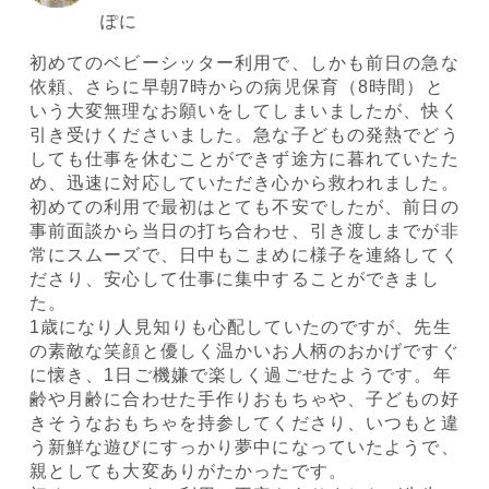
ぽに
初めてのベビーシッター利用で、しかも前日の急な
依頼、さらに早朝7時からの病児保育（8時間）と
いう大変無理なお願いをしてしまいましたが、快く
引き受けくださいました。急な子どもの発熱でどう
しても仕事を休むことができず途方に暮れていたた
め、迅速に対応していただき心から救われました。
初めての利用で最初はとても不安でしたが、前日の
事前面談から当日の打ち合わせ、引き渡しまでが非
常にスムーズで、日中もこまめに様子を連絡してく
ださり、安心して仕事に集中することができまし
た。
1歳になり人見知りも心配していたのですが、先生
の素敵な笑顔と優しく温かいお人柄のおかげですぐ
に懐き、1日ご機嫌で楽しく過ごせたようです。年
齢や月齢に合わせた手作りおもちゃや、子どもの好
きそうなおもちゃを持参してくださり、いつもと違
う新鮮な遊びにすっかり夢中になっていたようで、
親としても大変ありがたかったです。