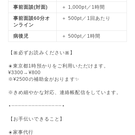
事前面談(対面)
＋ 1,000pt／1時間
事前面談60分オ
＋ 500pt／1回あたり
ンライン
病後児
＋ 500pt／1時間
【🎀必ずお読みください🎀】
☀️東京都1時預かりをご利用いただけます。
¥3300→¥800
※¥2500の補助金がおります✨️
※きめ細やかな対応、連絡帳配信をしています。
⋆┈┈┈┈┈┈┈┈┈┈┈┈┈┈┈⋆
【お手伝いできること】
☀️家事代行