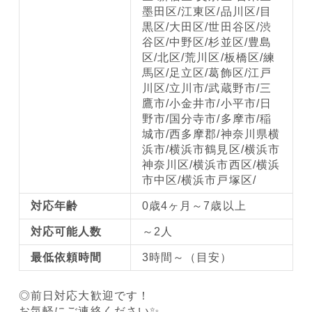
墨田区/江東区/品川区/目
黒区/大田区/世田谷区/渋
谷区/中野区/杉並区/豊島
区/北区/荒川区/板橋区/練
馬区/足立区/葛飾区/江戸
川区/立川市/武蔵野市/三
鷹市/小金井市/小平市/日
野市/国分寺市/多摩市/稲
城市/西多摩郡/神奈川県横
浜市/横浜市鶴見区/横浜市
神奈川区/横浜市西区/横浜
市中区/横浜市戸塚区/
対応年齢
0歳4ヶ月～7歳以上
対応可能人数
～2人
最低依頼時間
3時間～（目安）
◎前日対応大歓迎です！
お気軽にご連絡ください✨️