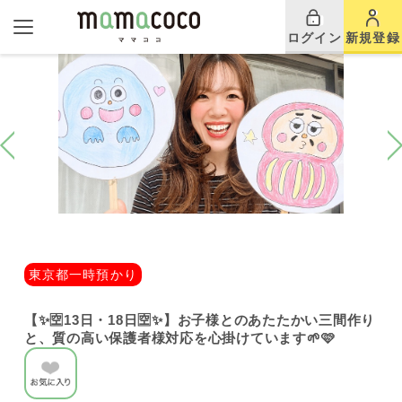
ログイン
新規登録
東京都一時預かり
【✨🈳13日・18日🈳✨】お子様とのあたたかい三間作り
と、質の高い保護者様対応を心掛けています🌱‬‪🩷️