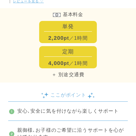
｜
レビューを見る ▽
基本料金
単発
2,200
pt
／1時間
定期
4,000
pt
／1時間
＋ 別途交通費
ここがポイント
安心､安全に気を付けながら楽しくサポート
親御様､お子様のご希望に沿うサポートを心が