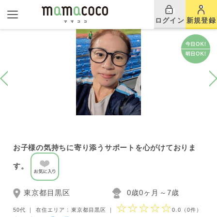
ログイン
新規登録
お子様の気持ちに寄り添うサポートを心がけておりま
す。
東京都目黒区
0歳0ヶ月～7歳
☆☆☆☆☆
50代 ｜
在住エリア : 東京都目黒区
｜
0.0
（0件）