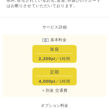
県外､在宅されているお宅､送迎､外遊びのサポート
はお断りさせていただいております。
サービス詳細
基本料金
単発
2,200
pt
／1時間
定期
4,000
pt
／1時間
＋別途 交通費
オプション料金