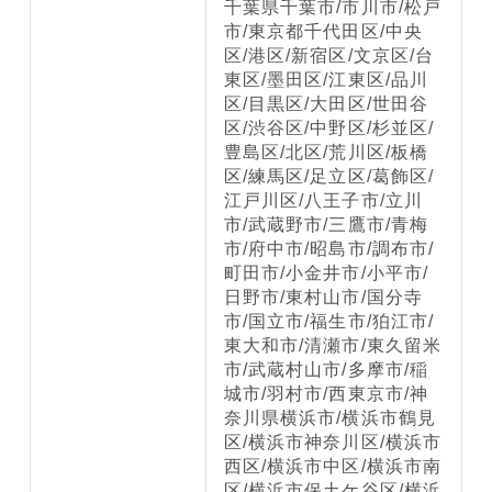
千葉県千葉市/市川市/松戸
市/東京都千代田区/中央
区/港区/新宿区/文京区/台
東区/墨田区/江東区/品川
区/目黒区/大田区/世田谷
区/渋谷区/中野区/杉並区/
豊島区/北区/荒川区/板橋
区/練馬区/足立区/葛飾区/
江戸川区/八王子市/立川
市/武蔵野市/三鷹市/青梅
市/府中市/昭島市/調布市/
町田市/小金井市/小平市/
日野市/東村山市/国分寺
市/国立市/福生市/狛江市/
東大和市/清瀬市/東久留米
市/武蔵村山市/多摩市/稲
城市/羽村市/西東京市/神
奈川県横浜市/横浜市鶴見
区/横浜市神奈川区/横浜市
西区/横浜市中区/横浜市南
区/横浜市保土ケ谷区/横浜