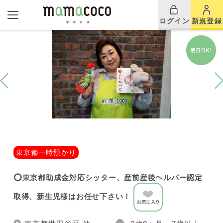
ログイン
新規登録
東京都一時預かり
⭕️東京都助成金対応シッター、産前産後ヘルパー認定
取得、新生児様はお任せ下さい！