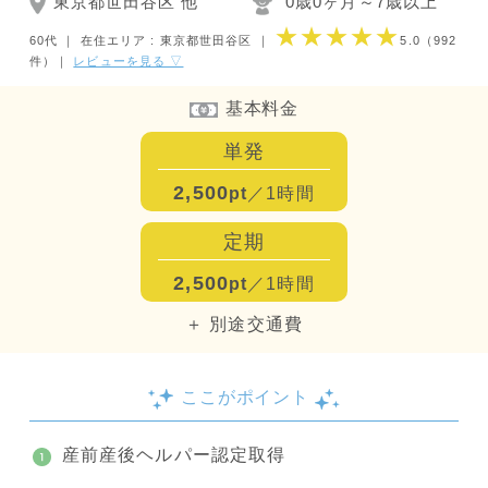
東京都世田谷区 他
0歳0ヶ月～7歳以上
★★★★★
60代 ｜
在住エリア : 東京都世田谷区
｜
5.0
（992
件）
｜
レビューを見る ▽
基本料金
単発
2,500
pt
／1時間
定期
2,500
pt
／1時間
＋ 別途交通費
ここがポイント
産前産後ヘルパー認定取得