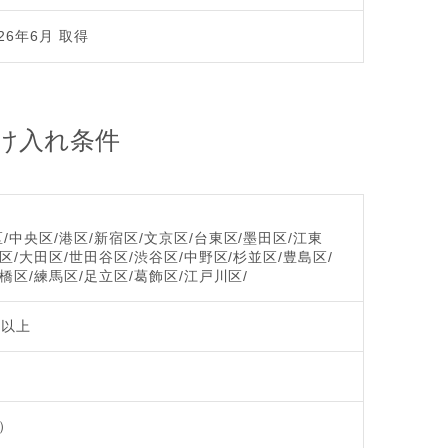
26年6月 取得
け入れ条件
/中央区/港区/新宿区/文京区/台東区/墨田区/江東
区/大田区/世田谷区/渋谷区/中野区/杉並区/豊島区/
橋区/練馬区/足立区/葛飾区/江戸川区/
歳以上
）