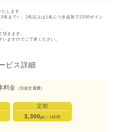
いたします。
3名まで）、2名以上は1名につき追加で2200ポイン
す。
て頂きます。
ざいますのでご了承ください。
ービス詳細
本料金
（別途交通費）
定期
3,300
pt
／1時間