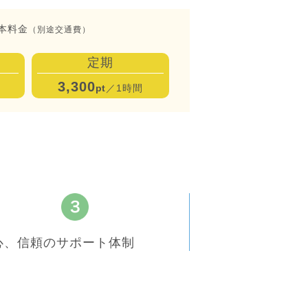
本料金
（別途交通費）
定期
3,300
pt
／1時間
心、信頼のサポート体制