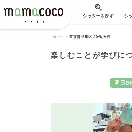
シッターを探す
シ
ホーム
東京都品川区 20代 女性
楽しむことが学びに
明日O