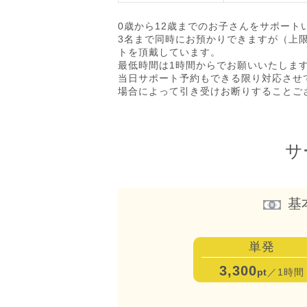
0歳から12歳までのお子さんをサポート
3名まで同時にお預かりできますが（上限
トを頂戴しています。
最低時間は1時間からでお願いいたしま
当日サポート予約もできる限り対応させ
場合によって引き受けお断りすることご
サ
基
単発
3,300
pt
／1時間