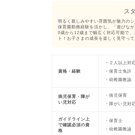
ス
明るく親しみやすい雰囲気が魅力のシ
保育園勤務経験を活かし、「遊びなが
0歳から12歳まで幅広く対応可能で
ト！お子さまの成長を楽しく見守ってく
２人以上対
資格・経験
保育士免許
幼稚園教諭
病児保育
病児保育・障が
い児対応
障がい児対
ガイドライン上
保育士
で確認必須の資
幼稚園教諭
格