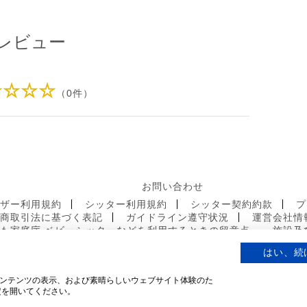
レビュー
☆☆☆☆
（0件）
お問い合わせ
ーザー利用規約
シッター利用規約
シッター契約約款
プ
定商取引法に基づく表記
ガイドライン遵守状況
運営会社情
も家庭庁 ベビーシッターなどを利用するときの留意点
施設及
はい、続
ンテンツの表示、および素晴らしいウェブサイト体験のた
定を開いてください。
© 2019 mamacoco