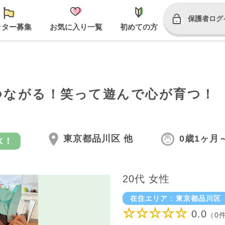
保護者ログ
ッター募集
お気に入り一覧
初めての方
つながる！笑って遊んで心が育つ！
東京都品川区 他
0歳1ヶ月
K！
20代 女性
在住エリア : 東京都品川区
☆☆☆☆☆
0.0
（0