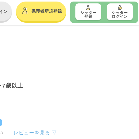
保護者新規登録
イン
シッター
シッター
登録
ログイン
～7歳以上
レビューを見る ▽
件）