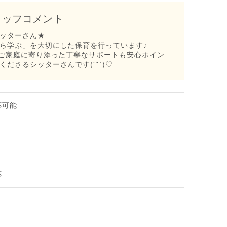
タッフコメント
ッターさん★
ら学ぶ」を大切にした保育を行っています♪
、ご家庭に寄り添った丁寧なサポートも安心ポイン
ださるシッターさんです(´˘`)♡
応可能
応