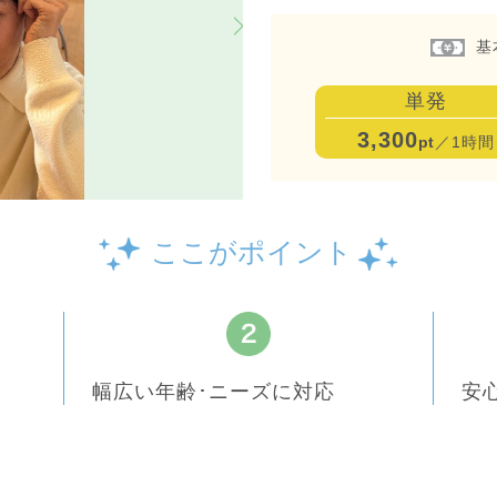
基
単発
3,300
pt
／1時間
ここがポイント
幅広い年齢･ニーズに対応
安