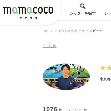
シッターを探す
シ
ホーム
東京都豊島区 男性
レビュー
< 戻る
★
東京都
1076
件
21 〜 30件