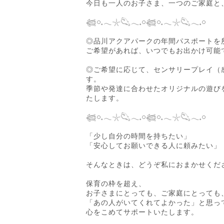
今日も一人のお子さま、一つのご家庭と
𓆉𓏸𓈒𓂃𓇼𓆡𓂃𓈒𓏸𓆉𓏸𓈒𓂃𓇼𓆡𓂃𓈒𓏸
◎品川アクアパークの年間パスポートを
ご希望があれば、いつでもお出かけ可能
◎ご希望に応じて、センサリープレイ（
す。
季節や発達に合わせたオリジナルの遊び
たします。
𓆉𓏸𓈒𓂃𓇼𓆡𓂃𓈒𓏸𓆉𓏸𓈒𓂃𓇼𓆡𓂃𓈒𓏸
「少し自分の時間を持ちたい」
「安心してお願いできる人に頼みたい」
そんなときは、どうぞ私におまかせくだ
保育の枠を超え、
お子さまにとっても、ご家庭にとっても
「あの人がいてくれてよかった」と思っ
心をこめてサポートいたします。