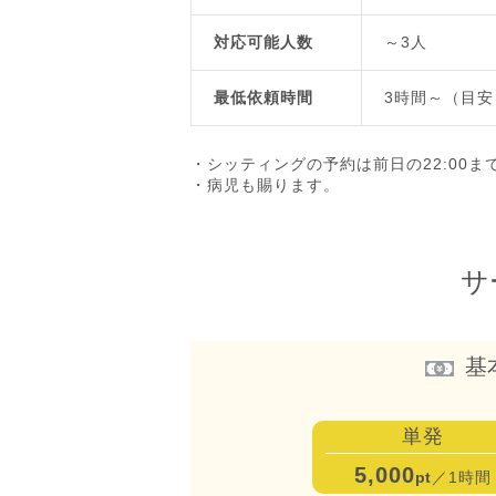
対応可能人数
～3人
最低依頼時間
3時間～（目安
・シッティングの予約は前日の22:00
・病児も賜ります。
サ
基
単発
5,000
pt
／1時間