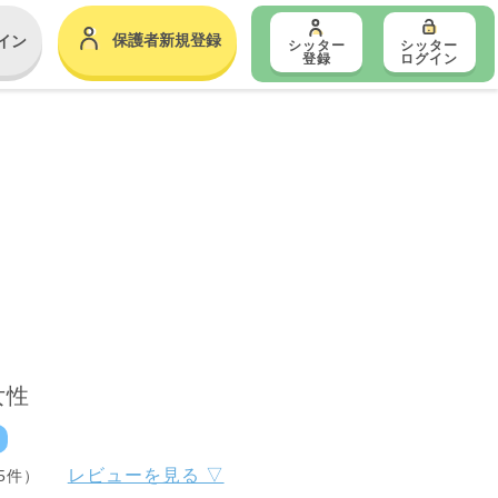
保護者新規登録
イン
シッター
シッター
登録
ログイン
女性
レビューを見る ▽
5件）