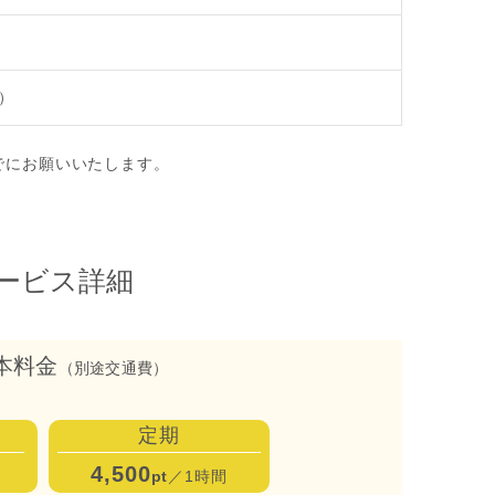
）
までにお願いいたします。
ービス詳細
本料金
（別途交通費）
定期
4,500
pt
／1時間