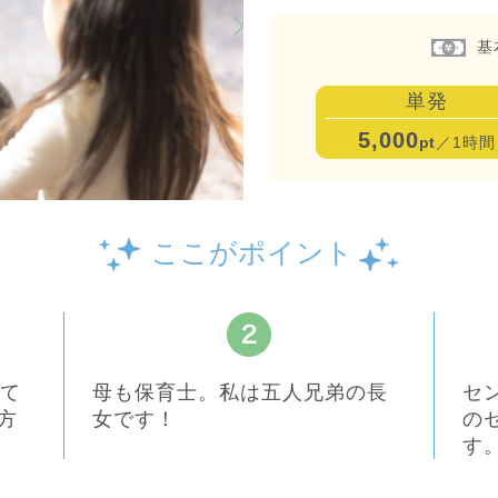
基
単発
5,000
pt
／1時間
ここがポイント
して
母も保育士。私は五人兄弟の長
セ
方
女です！
の
す