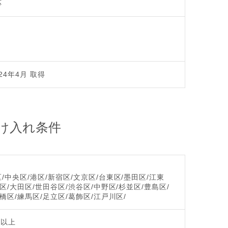
応
24年4月 取得
け入れ条件
/中央区/港区/新宿区/文京区/台東区/墨田区/江東
区/大田区/世田谷区/渋谷区/中野区/杉並区/豊島区/
橋区/練馬区/足立区/葛飾区/江戸川区/
歳以上