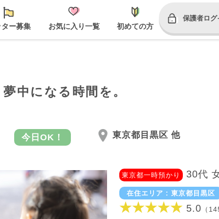
保護者ログ
ッター募集
お気に入り一覧
初めての方
、夢中になる時間を。
東京都目黒区 他
今日OK！
30代 
東京都一時預かり
在住エリア : 東京都目黒区
★★★★★
5.0
（14