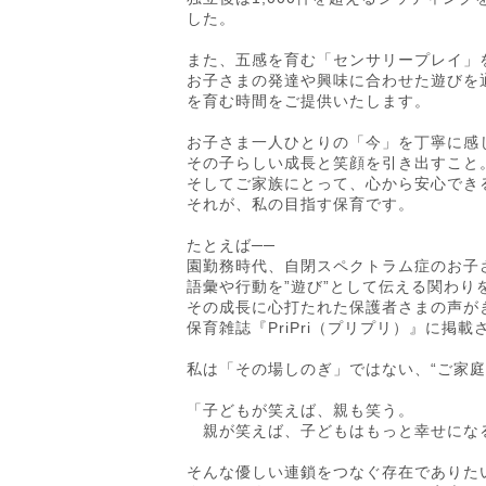
した。
また、五感を育む「センサリープレイ」
お子さまの発達や興味に合わせた遊びを
を育む時間をご提供いたします。
お子さま一人ひとりの「今」を丁寧に感
その子らしい成長と笑顔を引き出すこと
そしてご家族にとって、心から安心でき
それが、私の目指す保育です。
たとえば──
園勤務時代、自閉スペクトラム症のお子
語彙や行動を”遊び”として伝える関わり
その成長に心打たれた保護者さまの声が
保育雑誌『PriPri（プリプリ）』に掲
私は「その場しのぎ」ではない、“ご家庭
「子どもが笑えば、親も笑う。
親が笑えば、子どもはもっと幸せにな
そんな優しい連鎖をつなぐ存在でありた