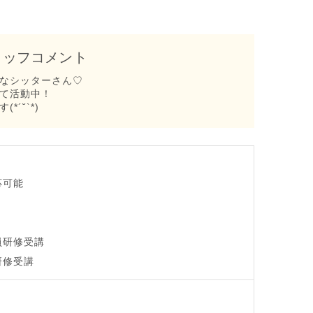
タッフコメント
なシッターさん♡
て活動中！
´˘`*)
応可能
員研修受講
研修受講