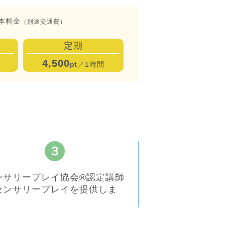
本料金
（別途交通費）
定期
4,500
pt
／1時間
ンサリープレイ協会®︎認定講師
センサリープレイを提供しま
。