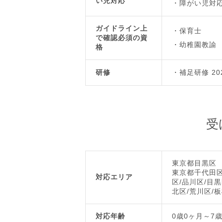
い児対応
障がい児対
ガイドライン上
保育士
で確認必須の資
幼稚園教諭
格
研修
補足研修 20
受
東京都目黒区
東京都千代田区
対応エリア
区/品川区/目黒
北区/荒川区/板
対応年齢
0歳0ヶ月～7