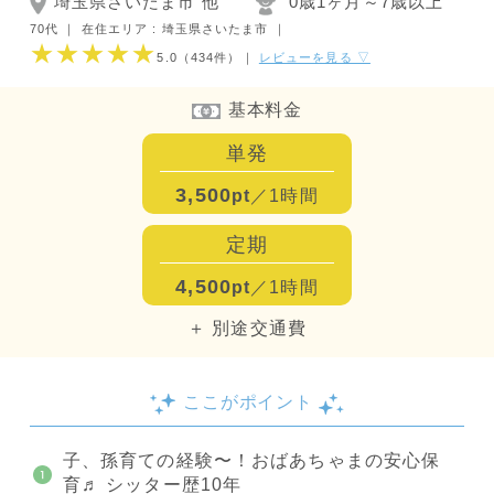
埼玉県さいたま市 他
0歳1ヶ月～7歳以上
70代 ｜
在住エリア : 埼玉県さいたま市
｜
★★★★★
5.0
（434件）
｜
レビューを見る ▽
基本料金
単発
3,500
pt
／1時間
定期
4,500
pt
／1時間
＋ 別途交通費
ここがポイント
子、孫育ての経験〜！おばあちゃまの安心保
育♬ シッター歴10年