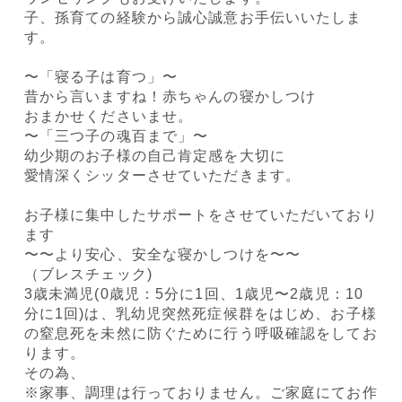
子、孫育ての経験から誠心誠意お手伝いいたしま
す。
〜「寝る子は育つ」〜
昔から言いますね！赤ちゃんの寝かしつけ
おまかせくださいませ。
〜「三つ子の魂百まで」〜
幼少期のお子様の自己肯定感を大切に
愛情深くシッターさせていただきます。
お子様に集中したサポートをさせていただいており
ます
〜〜より安心、安全な寝かしつけを〜〜
（ブレスチェック)
3歳未満児(0歳児：5分に1回、1歳児〜2歳児：10
分に1回)は、乳幼児突然死症候群をはじめ、お子様
の窒息死を未然に防ぐために行う呼吸確認をしてお
ります。
その為、
※家事、調理は行っておりません。ご家庭にてお作