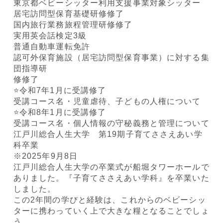
東京都ベビーシッター利用支援事業対象シッター
居宅訪問型保育基礎研修修了
国内旅行業務旅程管理研修修了
実用英会話検定3級
普通自動車運転免許
認可外保育施設（居宅訪問型保育事業）に対する集
団指導研
修修了
⭐️令和7年1月に受講修了
受講コース名・児童虐待、子どもの人権について
⭐️令和8年1月に受講修了
受講コース名・個人情報の守秘義務と管理について
江戸川総合人生大学 第19期子育てささえあい学
科卒業
※2025年9月8日
江戸川総合人生大学の卒業式が船堀タワーホールで
ありました。『子育てささえあい学科』を卒業いた
しました。
この2年間の学びと経験は、これからのベビーシッ
ターに携わっていく上で大きな糧となることでしょ
う。