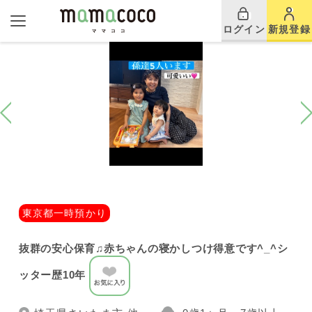
ログイン
新規登録
東京都一時預かり
抜群の安心保育♫赤ちゃんの寝かしつけ得意です^_^シ
ッター歴10年