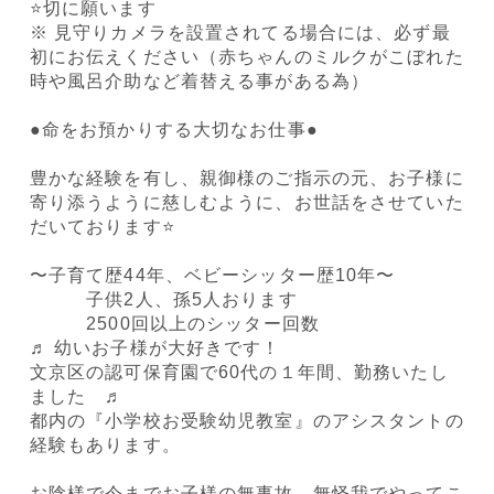
⭐️切に願います
※ 見守りカメラを設置されてる場合には、必ず最
初にお伝えください（赤ちゃんのミルクがこぼれた
時や風呂介助など着替える事がある為）
●命をお預かりする大切なお仕事●
豊かな経験を有し、親御様のご指示の元、お子様に
寄り添うように慈しむように、お世話をさせていた
だいております⭐️
〜子育て歴44年、ベビーシッター歴10年〜
子供2人、孫5人おります
2500回以上のシッター回数
♬ 幼いお子様が大好きです！
文京区の認可保育園で60代の１年間、勤務いたし
ました ♬
都内の『小学校お受験幼児教室』のアシスタントの
経験もあります。
お陰様で今までお子様の無事故、無怪我でやってこ