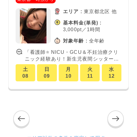
エリア :
東京都北区 他
基本料金
(単発)
:
3,000pt／1時間
対象年齢 :
全年齢
「看護師⭐️ NICU・GCU＆不妊治療クリ
ニック経験あり！新生児夜間シッター実
績豊富♪ 妊活相談もお任せください♡
土
日
月
火
水
08
09
10
11
12