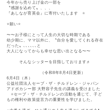
今年から売り上げ金の一部を
〝感謝を込めて〟、、、
『あしなが育英会』に寄付いたします ⭐️
⭐️願い⭐️
〜〜お子様にとって人生の大切な時期である
幼少期に、ママ以外に、〝自分を愛してくれる存在
だった〟､､､､､､と
大人になってからも幸せな思い出となる〜〜
そんなシッターを目指しております♬
（令和8年8月4日更新）
6月4日（木）
公益社団法人セーブ・ザ・チルドレン・ジャパン
アドボカシー部 大野容子先生の講義を受けました
⭐️セーブ・ザ・チルドレンの活動を通じて、子ど
もの権利や政策提言力の重要性を学びました。