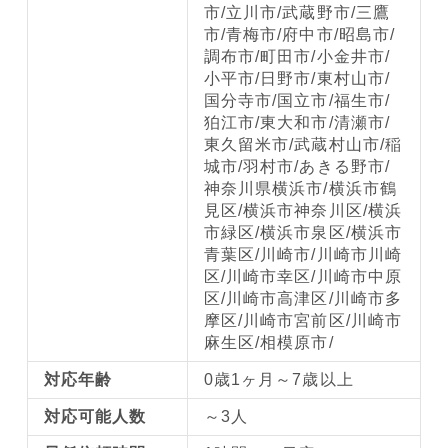
市/立川市/武蔵野市/三鷹
市/青梅市/府中市/昭島市/
調布市/町田市/小金井市/
小平市/日野市/東村山市/
国分寺市/国立市/福生市/
狛江市/東大和市/清瀬市/
東久留米市/武蔵村山市/稲
城市/羽村市/あきる野市/
神奈川県横浜市/横浜市鶴
見区/横浜市神奈川区/横浜
市緑区/横浜市泉区/横浜市
青葉区/川崎市/川崎市川崎
区/川崎市幸区/川崎市中原
区/川崎市高津区/川崎市多
摩区/川崎市宮前区/川崎市
麻生区/相模原市/
対応年齢
0歳1ヶ月～7歳以上
対応可能人数
～3人