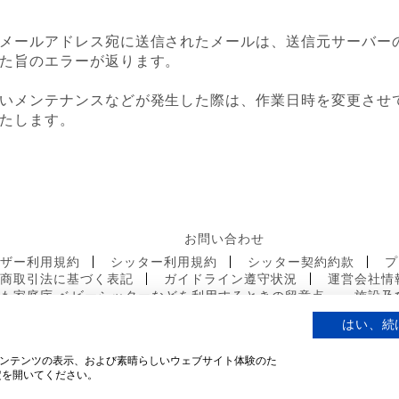
メールアドレス宛に送信されたメールは、送信元サーバー
た旨のエラーが返ります。
いメンテナンスなどが発生した際は、作業日時を変更させ
たします。
お問い合わせ
ーザー利用規約
シッター利用規約
シッター契約約款
プ
定商取引法に基づく表記
ガイドライン遵守状況
運営会社情
も家庭庁 ベビーシッターなどを利用するときの留意点
施設及
はい、続
ンテンツの表示、および素晴らしいウェブサイト体験のた
定を開いてください。
© 2019 mamacoco