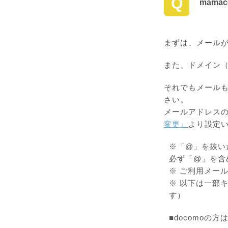
Q
mama
まずは、メール
また、ドメイン（@
それでもメール
さい。
メールアドレス
変更』
より設定
※「@」を抜い
必ず「@」を含
※ ご利用メー
※ 以下は一部キ
す）
■docomoの方