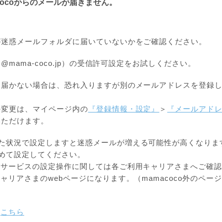
cocoからのメールが届きません。
が迷惑メールフォルダに届いていないかをご確認ください。
mama-coco.jp）の受信許可設定をお試しください。
も届かない場合は、恐れ入りますが別のメールアドレスを登録
の変更は、マイページ内の
『登録情報・設定』
＞
『メールアド
いただけます。
た状況で設定しますと迷惑メールが増える可能性が高くなりま
めて設定してください。
ルサービスの設定操作に関しては各ご利用キャリアさまへご確
ャリアさまのwebページになります。（mamacoco外のペー
は
こちら