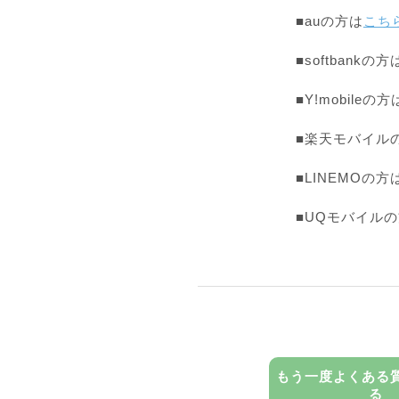
■auの方は
こち
■softbankの方
■Y!mobileの方
■楽天モバイル
■LINEMOの方
■UQモバイル
もう一度よくある
る