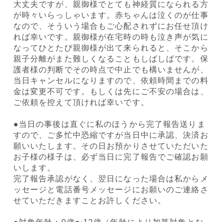
大丈夫ですが、親御様でとても神経質になられる方
が時々いらっしゃいます。赤ちゃんは泣くのが仕事
なので、そういう場合もご心配されずにお任せ頂け
れば幸いです。親御様が在宅時の時も泣き声が気に
なってひとたび親御様が出て来られると、そこから
親子分離がまた難しくなることもしばしばです。保
護者様の判断でその時点で中止でも構いませんが、
当日キャンセルになりますので、依頼時間までの料
金は変更不可です。もしくは先にご不安の場合は、
ご依頼を控えて頂ければ幸いです。
●当日の事後は直ぐに私のほうから完了報告送りま
すので、ご多忙中恐縮ですが当日中に承認、決済お
願いいたします。その日お預かりさせていただいた
お子様の様子は、必ず当日に完了報告でご確認お願
いします。
完了報告承認がなく、翌日になった場合は私からメ
ッセージと電話番号メッセージにお願いのご連絡さ
せていただきますことお許しください。