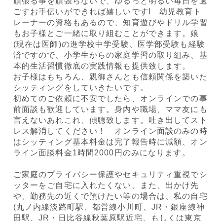
頑張る事を頑張らないで、ゆるっと明るい毎日を過
ごすお手伝いができれば嬉しいです! 幼児教育ト
レーナーの資格もあるので、知育遊びやドリル学習
もお子様とご一緒に取り組むことができます。娘
(現在は医師)の進学校中学受験、医学部受験も経験
済ですので、小学生からの家庭学習の取り組み、基
本的生活習慣徹底の実践情報も提供致します。
お子様はもちろん、親御さんとも信頼関係を築いた
シッティングをしていきたいです。
初めてのご依頼に不安でしたら、オンラインでの事
前面談も歓迎しています。身内や職場、ママ友にも
言えないあれこれ、傾聴致します。吐き出してスト
レス解消してください！ オンライン面談のみの時
はシッティング基本料金は完了報告時に減額、オン
ライン面談料金1時間2000円のみになります。
ご家庭のプライバシー保護やセキュリティ重視でシ
ッターをご自宅に入れたくない、また、出かけ先
や、勤務先の近くで預けたい等の場合は、私の自宅
(丸ノ内線淡路町駅、都営線小川町、JR・銀座線神
田駅、JR・日比谷線秋葉原駅近宅、もしくは東京