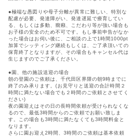
●極端な愚図りや母子分離が異常に難しい、特別な
配慮が必要、発達障がい、発達遅延で療育してい
る、もしくは多動、癇癪、こだわり等が強い場合も
お子様の安全のため不可です。もし事前申告がなか
った場合はお伺い後に、ご相談の上で1時間1000pt
加算でシッティング継続もしくは、ご了承頂いての
保育終了となりますが、その場合もキャンセル代は
生じますのでご了承ください。
●園、他の施設送迎の場合
朝の登園のご依頼は、千代田区界隈の朝9時までに
終了のみ承ります。(⁠お見守りと送迎の合計時間２
時間に満たない場合でも２時間のご依頼とさせてく
ださい)
夜の園迎えはその日の長時間依頼が受けられなくな
るので、最低3時間からのご依頼でお願い致しま
す。この場合も3時間に満たなくても3時間料金と
なります。
さらに園お迎え2時間、3時間のご依頼は基本依頼