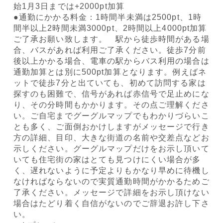
始1月3日までは+2000pt加算
●通勤にかかる料金：1時間半未満は2500pt、1時
間半以上2時間未満3000pt、2時間以上4000pt加算
ご了承お願い致します。 駅から徒歩時間がある場
合、バスがあれば利用ご了承ください。徒歩7分前
後以上かかる場合、電車の駅からバス利用の場合は
通勤加算とは別に500pt加算となります。例えばネ
ットで徒歩7分と出ていても、初めて訪問する家は
探すのも困難で、信号があれば赤信号で足止めにな
り、その分時間もかかります。その点ご理解くださ
い。ご自宅までグーグルマップでもわかりづらいこ
とも多く、ご面倒おかけしますがメッセージで行き
方の詳細、目印、大きな街道の名前や交差点などお
示しください。グーグルマップだけをお示し頂いて
いても住宅街の家はとても見つけにくい場合が多
く、遅れないように予定よりもかなり早めに待機し
なければならないので実質通勤時間がかかるためご
了承ください。メッセージで詳細をお示し頂けない
場合はたどり着く自信がないのでご辞退お許し下さ
い。