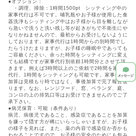
●オプション：
・調理、掃除：1時間1500pt シッティング中の
家事代行は不可です。哺乳瓶やお子様が使用した食
器洗浄もシッティング中はお子様から目を離しなが
ら急いで洗うと洗い残し等が起きがちで不衛生にや
なりかねませんので、最初からお受けしないように
しております。家事代行は1時間からの別時間でし
たらうけたまりますが、お子様の睡眠中であっても
ご容赦ください。余った時間をシッティングに変え
ても結構ですが家事代行別依頼1時間分とさせて頂
きます。例えば3時間以上のご依頼で2時間を家事
代行、1時間をシッティングも可能です。家事代行
加算は見積もり時ではなく、事後加算で完了報告送
ります。なお、レンジフード、窓、ベランダ、庭、
コンロの上の排気口等はお受けできませんのでご了
承下さい。
●病児保育：可能（条件あり）
病児、病後児であること、感染症であることを加算
を嫌って隠す方が稀にいらっしゃいますが、お子様
の様子を見れば、また、薬の内容で感染症か否かも
わかることですので、お子様の安全のためにも包み