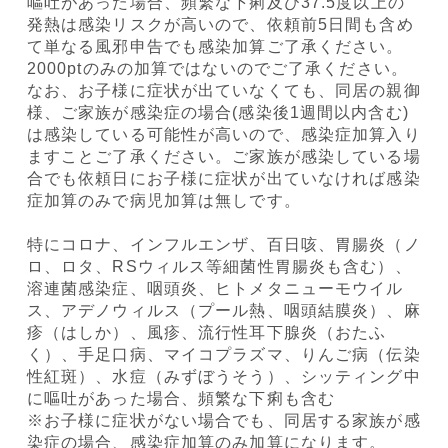
嘔吐があった場合、頻繁な下痢及び37.5度以上の
発熱は感染リスクが高いので、依頼前5日間も含め
て単なる風邪申告でも感染加算ご了承ください。
2000ptのみの加算ではないのでご了承ください。
なお、お子様に症状が出ていなくても、同居の親御
様、ご家族が感染症の場合(感染後1週間以内含む)
は感染している可能性が高いので、感染症加算入り
ますことご了承ください。ご家族が感染している場
合でも依頼日にお子様に症状が出ていなければ感染
症加算のみで病児加算は無しです。
特にコロナ、インフルエンザ、百日咳、胃腸炎（ノ
ロ、ロタ、RSウィルス等細菌性胃腸炎も含む）、
溶連菌感染症、咽頭炎、ヒトメタニューモウイル
ス、アデノウィルス（プール熱、咽頭結膜炎）、麻
疹（はしか）、風疹、流行性耳下腺炎（おたふ
く）、手足口病、マイコプラズマ、りんご病（伝染
性紅斑）、水痘（みずぼうそう）、シッティング中
に嘔吐があった場合、頻繁な下痢も含む
※お子様に症状がない場合でも、同居する家族が感
染症の場合、感染症加算のみ加算になります。