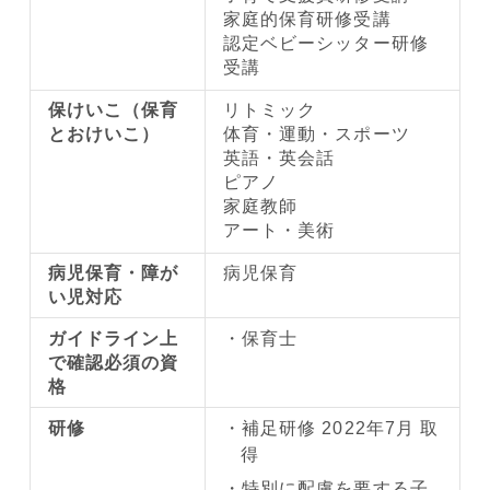
家庭的保育研修受講
認定ベビーシッター研修
受講
保けいこ（保育
リトミック
とおけいこ）
体育・運動・スポーツ
英語・英会話
ピアノ
家庭教師
アート・美術
病児保育・障が
病児保育
い児対応
ガイドライン上
保育士
で確認必須の資
格
研修
補足研修 2022年7月 取
得
特別に配慮を要する子