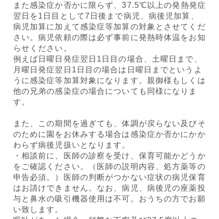
また感染症か否かに限らず、37.5℃以上の発熱発症
翌日を1日目として7日後まで病児、病後児加算、
病児加算に加えて感染症等加算の対象とさせてくだ
さい。病児依頼の際は必ず事前に発熱時体温をお知
らせください。
例えば日曜日発症翌日1日目の場合、土曜日まで、
月曜日発症翌日1日目の場合は日曜日までというよ
うに感染症等加算対象になります。親御様もしくは
他の兄弟の感染症の場合についても同様になりま
す。
また、この期間を過ぎても、体調が戻らない及びそ
のために園をお休みする場合は感染症か否かにかか
わらず病後児扱いとなります。
・相談前に、医師の診察を受け、保育可能かどうか
をご確認ください。（医師の説明内容、処方薬等の
申告必須。）医師の判断がつかない症状の病児保育
はお請けできません。なお、病児、病後児の座薬投
与と鼻水の吸引機器使用は不可。おうちの方でお願
い致します。