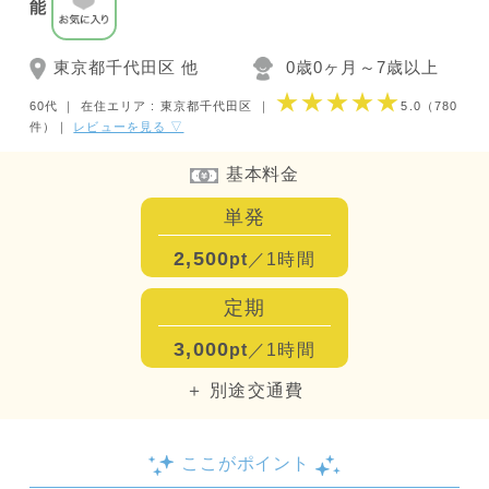
能
東京都千代田区 他
0歳0ヶ月～7歳以上
★★★★★
60代 ｜
在住エリア : 東京都千代田区
｜
5.0
（780
件）
｜
レビューを見る ▽
基本料金
単発
2,500
pt
／1時間
定期
3,000
pt
／1時間
＋ 別途交通費
ここがポイント