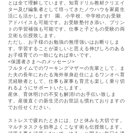
とは全て理解しています。知育ドリル教材クリエイ
ター及び編集者として培ってきたノウハウを家庭生
活にも活かします! 園、小学校、中学校のお受験
アドバイスも可能です。お受験塾付き添い、プリン
トの学習補強も可能です。仕事と子どもの受験の両
立術も伝授致します。
ただし、お子様のお勉強の無理強いはお断りしま
す。学習することが楽しいと思える伸びしろのある
お子様育ての一助になれば幸いです。
<保護者さまへのメッセージ>
フルタイムでのワーキングマザーの先輩として、ま
た夫の長年にわたる海外単身赴任によるワンオペ育
児経験者として、仕事も家事も育児も楽しく乗り切
れるようにサポートいたします。
産休、育休明けの不安も解消!のお手伝い致しま
す。産後直ぐの新生児のお世話も慣れておりますの
でお任せください。
ストレスで疲れたときには、ひと休みも大切です。
マルチタスクを効率よくこなす術も伝授致します。