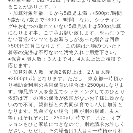
●対象年齢：0歳〜12歳（年齢により加算対象とな
ることがあります。）
・加算対象年齢：０から5歳児未満→+500pt /時間
5歳から7歳まで+300pt /時間 なお、シッティン
グ中おむつの取れていない5歳児以上は500pt加算
になります事、ご了承お願い致します。※おむつで
ない普通パンツでもお漏らしがあった場合は回数
☓500円加算になります。この際は汚物のついた下
着等の洗浄は不可なので汚物入れご用意下さい。
●保育可能人数：３人まで可。4人以上はご相談で
応じます。
・加算対象人数：兄弟2名以上は、2人目以降
+2000pt /時 となります。ただし、東京都一時預か
り補助金利用の共同保育の場合は+2500ptになりま
す。御兄弟２人を交互でシッティングしてのひとり
依頼は万一の時の保険が依頼がないお子様に効かな
いので不可。親御様との共同保育でも2人目加算と
なります。兄弟でない場合（親が別の親戚、友人
等）はそれぞれに＋2500pt／時です。また、オプ
ションもひと家族につきなので、別途請求お許しく
ださい。ただし、その場合は1人目も一時預かり利