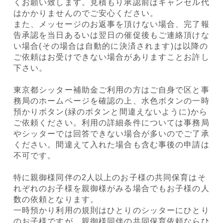
くお願い致します。見積もり承認前はキャンセル代
はかかりませんのでご安心ください。
また、メッセージのお返事を頂けない場合、完了報
告承認を当日あるいは翌日の催促後もご連絡頂けな
い場合(⁠その場合は自動的に決済されます⁠)は以降の
ご依頼はお受けできない場合がありますことお許し
下さい。
東京都シッター補助金ご利用の方はご自身で区と事
務局のホームページを確認の上、水色ボタンの一時
預かりボタン(⁠緑のボタンと間違えないように)から
ご依頼ください。利用の詳細条件については事務局
やシッターでは回答できない場合が多いのでご了承
ください。間違えて入れた場合も含む事後の申請は
不可です。
特に親御様同伴の2人以上のお子様の共同保育はそ
れぞれのお子様を親御様がみる場合でもお子様の人
数の依頼となります。
一時預かり利用の規則はひとりのシッターにひとり
のお子様ですが、親御様同伴の共同保育依頼ならひ