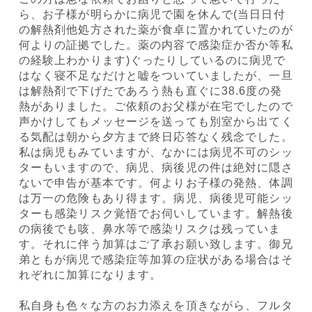
ら、お子様が明らかに病児で園を休んで(当日日付
の解熱剤他処方された薬が食卓に置かれていたのが
何よりの証拠でした。薬の内容で感染症か否か等私
の経験上わかります)ぐったりしているのに病児で
はなく寝不足なだけと嘘をついていましたが、一旦
は解熱剤で下げたであろう熱も直ぐに38.6度の発
熱がありました。ご依頼のお父様が在宅でしたので
声かけしてもメッセージを送っても別室から出てく
る気配は朝から夕方まで終日応答なく残念でした。
私は病児もみていますが、なかには病児不可のシッ
ターもいますので、病児、病後児の件は絶対に隠さ
ないで申告が基本です。何よりお子様の発熱、体調
は万一の危険もあり得ます。病児、病後児可能シッ
ターも感染リスク覚悟でお伺いしています。解熱後
の病後でも咳、鼻水等で感染リスクは残っていま
す。それに伴う加算はご了承お願い致します。御兄
弟ともが病児で感染症等加算の症状がある場合はそ
れぞれに加算になります。
私自身も色々な方のお力添えを頂きながら、フルタ