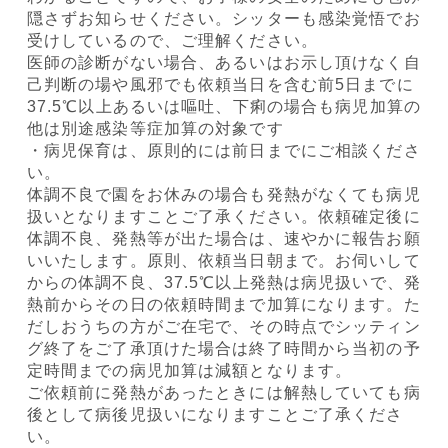
隠さずお知らせください。シッターも感染覚悟でお
受けしているので、ご理解ください。
医師の診断がない場合、あるいはお示し頂けなく自
己判断の場や風邪でも依頼当日を含む前5日までに
37.5℃以上あるいは嘔吐、下痢の場合も病児加算の
他は別途感染等症加算の対象です
・病児保育は、原則的には前日までにご相談くださ
い。
体調不良で園をお休みの場合も発熱がなくても病児
扱いとなりますことご了承ください。依頼確定後に
体調不良、発熱等が出た場合は、速やかに報告お願
いいたします。原則、依頼当日朝まで。お伺いして
からの体調不良、37.5℃以上発熱は病児扱いで、発
熱前からその日の依頼時間まで加算になります。た
だしおうちの方がご在宅で、その時点でシッティン
グ終了をご了承頂けた場合は終了時間から当初の予
定時間までの病児加算は減額となります。
ご依頼前に発熱があったときには解熱していても病
後として病後児扱いになりますことご了承くださ
い。