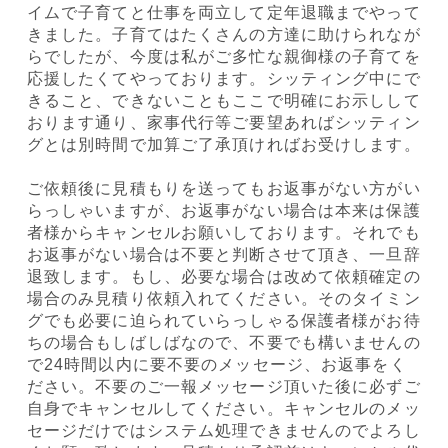
イムで子育てと仕事を両立して定年退職までやって
きました。子育てはたくさんの方達に助けられなが
らでしたが、今度は私がご多忙な親御様の子育てを
応援したくてやっております。シッティング中にで
きること、できないこともここで明確にお示しして
おります通り、家事代行等ご要望あればシッティン
グとは別時間で加算ご了承頂ければお受けします。
ご依頼後に見積もりを送ってもお返事がない方がい
らっしゃいますが、お返事がない場合は本来は保護
者様からキャンセルお願いしております。それでも
お返事がない場合は不要と判断させて頂き、一旦辞
退致します。もし、必要な場合は改めて依頼確定の
場合のみ見積り依頼入れてください。そのタイミン
グでも必要に迫られていらっしゃる保護者様がお待
ちの場合もしばしばなので、不要でも構いませんの
で24時間以内に要不要のメッセージ、お返事をく
ださい。不要のご一報メッセージ頂いた後に必ずご
自身でキャンセルしてください。キャンセルのメッ
セージだけではシステム処理できませんのでよろし