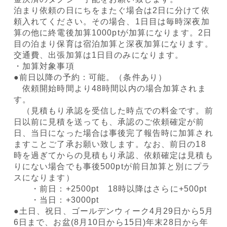
泊まり依頼の日にちをまたぐ場合は2日に分けて依
頼入れてください。その場合、1日目は毎時深夜加
算の他に終電後加算1000ptが加算になります。2日
目の泊まり保育は宿泊加算と深夜加算になります。
交通費、出張加算は1日目のみになります。
・加算対象事項
●前日以降の予約：可能。（条件あり）
依頼開始時間より48時間以内の場合加算されま
す。
（見積もり承認を受信した時点での料金です。前
日以前に見積を送っても、承認のご依頼確定が前
日、当日になった場合は事後完了報告時に加算され
ますことご了承お願い致します。なお、前日の18
時を過ぎてからの見積もり承認、依頼確定は見積も
りにない場合でも事後500ptが前日加算と別にプラ
スになります）
・前日：+2500pt 18時以降はさらに+500pt
・当日：+3000pt
●土日、祝日、ゴールデンウィーク4月29日から5月
6日まで、お盆(8月10日から15日)年末28日から年