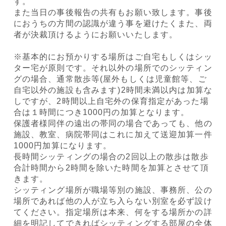
す。
また当日の事後報告の共有もお願い致します。事後
におうちの方間の認識が違う事を避けたくまた、両
者が決裁頂けるようにお願いいたします。
※基本的にお預かりする場所はご自宅もしくはシッ
ター宅が原則です。それ以外の場所でのシッティン
グの場合、通常散歩等(屋外もしくは児童館等、ご
自宅以外の施設も含みます⁠)2時間未満以内は加算な
しですが、2時間以上自宅外の保育指定があった場
合は１時間につき1000円の加算となります。
保護者様同伴の遠出の帯同の場合であっても、他の
施設、教室、病院帯同はこれに加えて送迎加算一件
1000円加算になります。
長時間シッティングの場合の2回以上の散歩は散歩
合計時間から2時間を除いた時間を加算とさせて頂
きます。
シッティング場所が職場等別の施設、事務所、公の
場所であれば他の人が立ち入らない別室を必ず設け
てください。指定場所は本来、何をする場所かの詳
細を明記してできればシッティングする部屋の全体