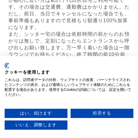
が都心に近い方は私の千代田区自宅ご利用可能で
す。その場合は交通費、通勤費はかかりません。た
だし、前日、当日でキャンセルになった場合でも、
事前準備もありますので見積もり額通り100%加算
になります。
また、シッター宅の場合は依頼時間の前からのお預
かりは無しで、定刻になったらエントランスから呼
び出しお願い致します。万一早く着いた場合は一階
ラウンジでお待ちください。終了時間の前10分前
にはお戻りください。当日のご報告も含めて、引き
渡しまでをご依頼定刻時間までに終了することを原
クッキーを使用します
則とさせて頂ければ幸いです。
これらは、訪問者データの分析、ウェブサイトの改善、パーソナライズされ
●見積もりで承認頂けた内容については原則48時間
たコンテンツの表示、および素晴らしいウェブサイト体験のためにこれらを
前以降の内容変更キャンセルは見積もり承認の額の
配置する場合があります。使用するCookieの詳細については、設定を開いて
ください。
請求になりますことご容赦下さい。前日、当日キャ
ンセルの場合も見積もりの内容がキャンセル料に反
映となります。例えばシッター宅預かりを予定して
はい、続けます
拒否する
いてキャンセルになった際も、こちらもキャンセル
代に入ります。
単発
定期
いいえ、調整します
また、ご依頼確定後に実施前のメッセージでの延長