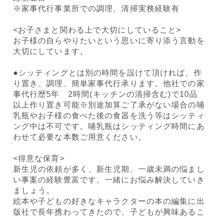
※家事代行事業所での調理、清掃実務経験有
<お子さまと関わる上で大切にしていること>
お子様の自らやりたいという思いに寄り添う言動を
大切にしています。
●シッティングとは別の時間を設けて頂ければ、作
り置き、調理、簡単家事代行承ります。他社での家
事代行歴5年 2時間(⁠キッチンの清掃含む)で10品
以上作り置き可能※別途加算ご了承がない場合の哺
乳瓶やお子様の食べた後の食器を洗う等はシッティ
ング中は不可です。哺乳瓶はシッティング時間にあ
わせて必要な本数ご用意ください。
<得意な保育>
新生児の依頼が多く、新生児期、一歳未満の悩まし
い事案の経験豊富です。一緒にお悩み解決していき
ましょう。
絵本や子どもの好きなキャラクターの本の編集に出
版社で長年携わってきたので、子どもが興味あるこ