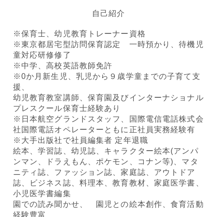
自己紹介
※保育士、幼児教育トレーナー資格
※東京都居宅型訪問保育認定 一時預かり、待機児
童対応研修修了
※中学、高校英語教師免許
※0か月新生児、乳児から９歳学童までの子育て支
援、
幼児教育教室講師、保育園及びインターナショナル
プレスクール保育士経験あり
※日本航空グランドスタッフ、国際電信電話株式会
社国際電話オペレーターともに正社員実務経験有
※大手出版社で社員編集者 定年退職
絵本、学習誌、幼児誌、キャラクター絵本(アンパ
ンマン、ドラえもん、ポケモン、コナン等)、マタ
ニティ誌、ファッション誌、家庭誌、アウトドア
誌、ビジネス誌、料理本、教育教材、家庭医学書、
小児医学書編集
園での読み聞かせ、 園児との絵本創作、食育活動
経験豊富