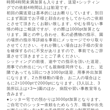
時間4時間未満加算も入ります。送迎+シッティン
グでの依頼4時間以上は歓迎です。
初回の園送迎は基本的にはお断りしています。別日
にまず面談でお子様と顔合わせをしてからのご依頼
とさせて頂きたくお願い致します。やむを得ない事
情の時はご相談ですが、その際は1000pt加算とな
ります。園との申し合わせ、私の必携物の指示、園
の場所の指示等詳細を事前にメッセージでやり取り
させてください。それが難しい場合はお子様の安全
を確保するのに不安がありますので、事前でもご辞
退させて頂きますことご了承ください。
シッティングの前後、途中での指示を頂いた送迎、
用事での外出についても親御様同伴でも、また、近
隣であっても1回につき1000pt送迎、用事外出加算
になります。2カ所移動の場合、お二人の場合はと
もに2☓1000ptで2000ptになります。(⁠3人以上、3
箇所以上は☓3〜⁠)園のほか、病院や習い事教室等も
含みます。
●シッター宅での預かりは3000pt加算となります。
ご自宅でのシッター依頼をためらう方、職場や出先