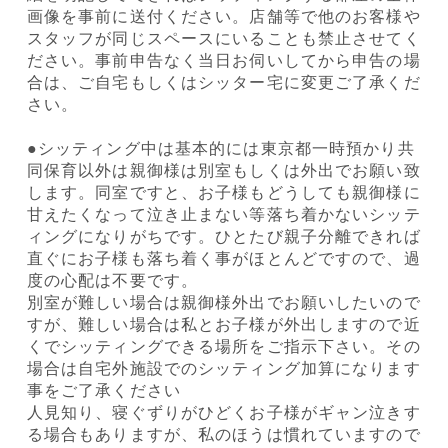
画像を事前に送付ください。店舗等で他のお客様や
スタッフが同じスペースにいることも禁止させてく
ださい。事前申告なく当日お伺いしてから申告の場
合は、ご自宅もしくはシッター宅に変更ご了承くだ
さい。
●シッティング中は基本的には東京都一時預かり共
同保育以外は親御様は別室もしくは外出でお願い致
します。同室ですと、お子様もどうしても親御様に
甘えたくなって泣き止まない等落ち着かないシッテ
ィングになりがちです。ひとたび親子分離できれば
直ぐにお子様も落ち着く事がほとんどですので、過
度の心配は不要です。
別室が難しい場合は親御様外出でお願いしたいので
すが、難しい場合は私とお子様が外出しますので近
くでシッティングできる場所をご指示下さい。その
場合は自宅外施設でのシッティング加算になります
事をご了承ください
人見知り、寝ぐずりがひどくお子様がギャン泣きす
る場合もありますが、私のほうは慣れていますので