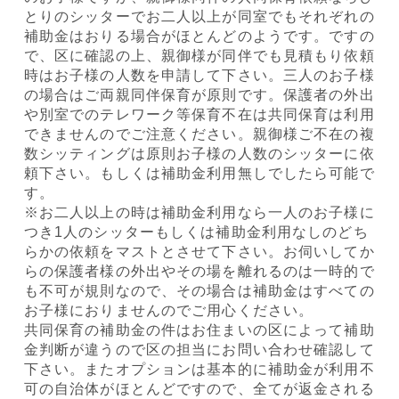
とりのシッターでお二人以上が同室でもそれぞれの
補助金はおりる場合がほとんどのようです。ですの
で、区に確認の上、親御様が同伴でも見積もり依頼
時はお子様の人数を申請して下さい。三人のお子様
の場合はご両親同伴保育が原則です。保護者の外出
や別室でのテレワーク等保育不在は共同保育は利用
できませんのでご注意ください。親御様ご不在の複
数シッティングは原則お子様の人数のシッターに依
頼下さい。もしくは補助金利用無しでしたら可能で
す。
※お二人以上の時は補助金利用なら一人のお子様に
つき1人のシッターもしくは補助金利用なしのどち
らかの依頼をマストとさせて下さい。お伺いしてか
らの保護者様の外出やその場を離れるのは一時的で
も不可が規則なので、その場合は補助金はすべての
お子様におりませんのでご用心ください。
共同保育の補助金の件はお住まいの区によって補助
金判断が違うので区の担当にお問い合わせ確認して
下さい。またオプションは基本的に補助金が利用不
可の自治体がほとんどですので、全てが返金される