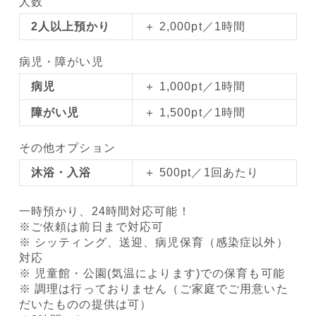
人数
2人以上預かり
＋ 2,000pt／1時間
病児・障がい児
病児
＋ 1,000pt／1時間
障がい児
＋ 1,500pt／1時間
その他オプション
沐浴・入浴
＋ 500pt／1回あたり
一時預かり、24時間対応可能！
※ご依頼は前日まで対応可
※ シッティング、送迎、病児保育（感染症以外）
対応
※ 児童館・公園(気温によります)での保育も可能
※ 調理は行っておりません（ご家庭でご用意いた
だいたものの提供は可）