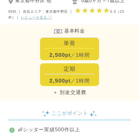
東京都中野区 他
0歳0ヶ月～7歳以上
★★★★★
50代 ｜
在住エリア : 東京都中野区
｜
5.0
（23
件）
｜
レビューを見る ▽
基本料金
単発
2,500
pt
／1時間
定期
2,500
pt
／1時間
＋ 別途交通費
ここがポイント
👶シッター実績500件以上