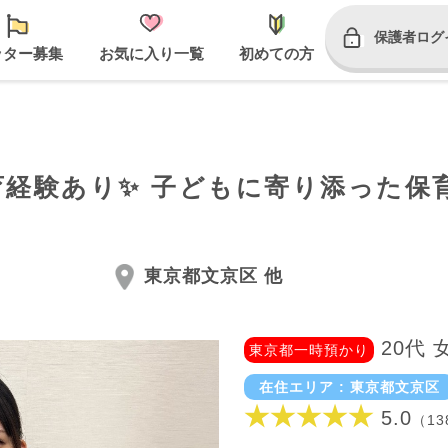
保護者ログ
ッター募集
お気に入り一覧
初めての方
 保育経験あり✨ 子どもに寄り添った
東京都文京区 他
20代 
東京都一時預かり
在住エリア : 東京都文京区
★★★★★
5.0
（13