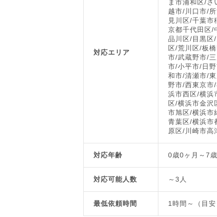
ま市浦和区/さ
越市/川口市/
見川区/千葉市
京都千代田区/
品川区/目黒区
区/荒川区/板
対応エリア
市/武蔵野市/
市/小平市/日
和市/清瀬市/
野市/西東京市
浜市西区/横浜
区/横浜市金沢
市旭区/横浜市
青葉区/横浜市
原区/川崎市高
対応年齢
0歳0ヶ月～7
対応可能人数
～3人
最低依頼時間
1時間～（目安