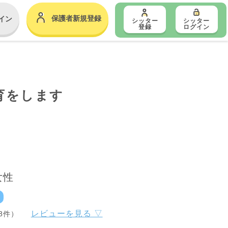
保護者新規登録
イン
シッター
シッター
登録
ログイン
保育をします
女性
レビューを見る ▽
8件）