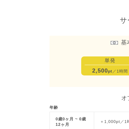
サ
基
単発
2,500
pt
／1時間
オ
年齢
0歳0ヶ月 ~ 0歳
＋1,000pt／
12ヶ月