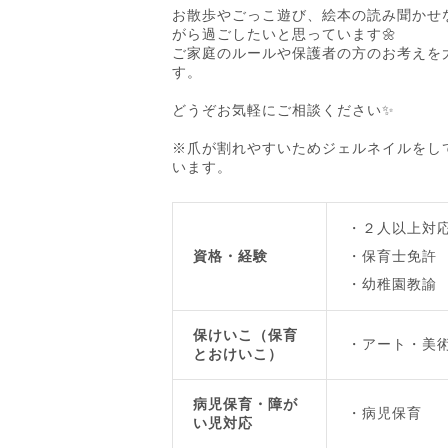
お散歩やごっこ遊び、絵本の読み聞かせ
がら過ごしたいと思っています🌼
ご家庭のルールや保護者の方のお考えを
す。
どうぞお気軽にご相談ください✨
※爪が割れやすいためジェルネイルをし
います。
２人以上対
資格・経験
保育士免許
幼稚園教諭
保けいこ（保育
アート・美
とおけいこ）
病児保育・障が
病児保育
い児対応