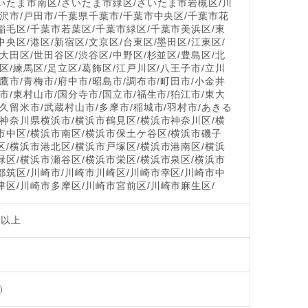
いたま市南区/さいたま市緑区/さいたま市岩槻区/川
所沢市/戸田市/千葉県千葉市/千葉市中央区/千葉市花
稲毛区/千葉市若葉区/千葉市緑区/千葉市美浜区/東
中央区/港区/新宿区/文京区/台東区/墨田区/江東区/
/大田区/世田谷区/渋谷区/中野区/杉並区/豊島区/北
橋区/練馬区/足立区/葛飾区/江戸川区/八王子市/立川
三鷹市/青梅市/府中市/昭島市/調布市/町田市/小金井
野市/東村山市/国分寺市/国立市/福生市/狛江市/東大
東久留米市/武蔵村山市/多摩市/稲城市/羽村市/あきる
/神奈川県横浜市/横浜市鶴見区/横浜市神奈川区/横
市中区/横浜市南区/横浜市保土ケ谷区/横浜市磯子
区/横浜市港北区/横浜市戸塚区/横浜市港南区/横浜
緑区/横浜市瀬谷区/横浜市栄区/横浜市泉区/横浜市
都筑区/川崎市/川崎市川崎区/川崎市幸区/川崎市中
津区/川崎市多摩区/川崎市宮前区/川崎市麻生区/
歳以上
）