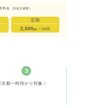
本料金
（別途交通費）
定期
2,500
pt
／1時間
東京都一時預かり対象！