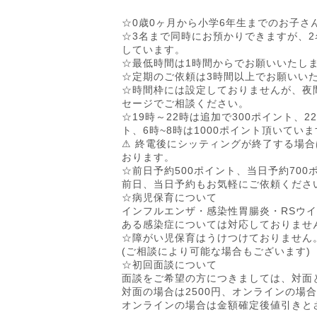
☆0歳0ヶ月から小学6年生までのお子さ
☆3名まで同時にお預かりできますが、2
しています。
☆最低時間は1時間からでお願いいたし
☆定期のご依頼は3時間以上でお願いい
☆時間枠には設定しておりませんが、夜
セージでご相談ください。
☆19時～22時は追加で300ポイント、22
ト、6時~8時は1000ポイント頂いてい
⚠︎︎ 終電後にシッティングが終了する
おります。
☆前日予約500ポイント、当日予約70
前日、当日予約もお気軽にご依頼くださ
☆病児保育について
インフルエンザ・感染性胃腸炎・RSウ
ある感染症については対応しておりませ
☆障がい児保育はうけつけておりません
(ご相談により可能な場合もございます)
☆初回面談について
面談をご希望の方につきましては、対面
対面の場合は2500円、オンラインの場合
オンラインの場合は金額確定後値引きと