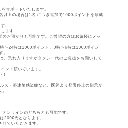
んをサポートいたします。
名以上の場合は1名 につき追加で1000ポイントを頂戴
ます。
たします
間のお預かりも可能です。ご希望の方はお気軽にメッ
時〜24時は1000ポイント、0時〜6時は1300ポイン
ます。
場合は、恐れ入りますがタクシー代のご負担をお願いして
0ポイント頂いています。
い！
イルス・溶連菌感染症など、医師より登園停止の指示が
ん。
。
とオンラインのどちらとも可能です。
は2000円となります。
させていただきます。