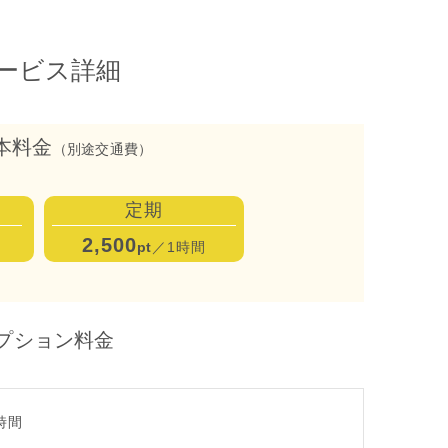
ービス詳細
本料金
（別途交通費）
定期
2,500
pt
／1時間
プション料金
1時間