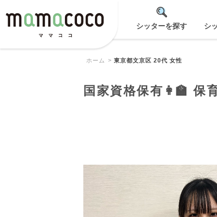
シッターを探す
シ
ホーム
東京都文京区 20代 女性
国家資格保有👩‍🏫