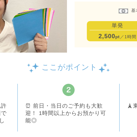
基
単発
2,500
pt
／1時間
ここがポイント
免許
⏰ 前日・当日のご予約も大歓

園で
迎！ 1時間以上からお預かり可
し
能◎