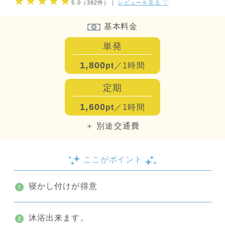
★★★★★
5.0
（392件）
｜
レビューを見る ▽
基本料金
単発
1,800
pt
／1時間
定期
1,600
pt
／1時間
＋ 別途交通費
ここがポイント
寝かし付けが得意
沐浴出来ます。