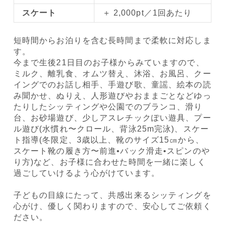
スケート
＋ 2,000pt／1回あたり
短時間からお泊りを含む長時間まで柔軟に対応しま
す。
今まで生後21日目のお子様からみていますので、
ミルク、離乳食、オムツ替え、沐浴、お風呂、クー
イングでのお話し相手、手遊び歌、童謡、絵本の読
み聞かせ、ぬりえ、人形遊びやおままごとなどゆっ
たりしたシッティングや公園でのブランコ、滑り
台、お砂場遊び、少しアスレチックぽい遊具、プー
ル遊び(水慣れ〜クロール、背泳25m完泳)、スケー
ト指導(冬限定、3歳以上、靴のサイズ15㎝から、
スケート靴の履き方〜前進•バック滑走•スピンのや
り方)など、お子様に合わせた時間を一緒に楽しく
過ごしていけるよう心がけています。
子どもの目線にたって、共感出来るシッティングを
心がけ、優しく関わりますので、安心してご依頼く
ださい。