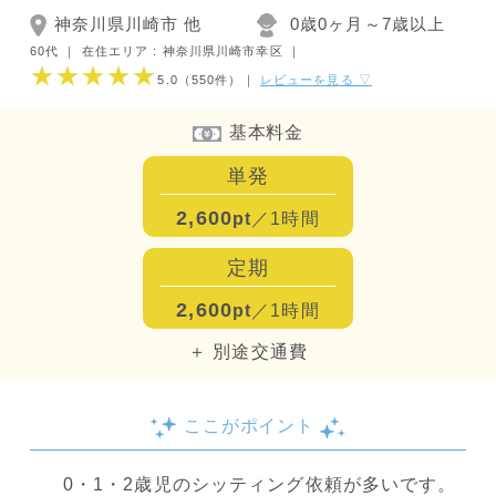
神奈川県川崎市 他
0歳0ヶ月～7歳以上
60代 ｜
在住エリア : 神奈川県川崎市幸区
｜
★★★★★
5.0
（550件）
｜
レビューを見る ▽
基本料金
単発
2,600
pt
／1時間
定期
2,600
pt
／1時間
＋ 別途交通費
ここがポイント
0・1・2歳児のシッティング依頼が多いです。