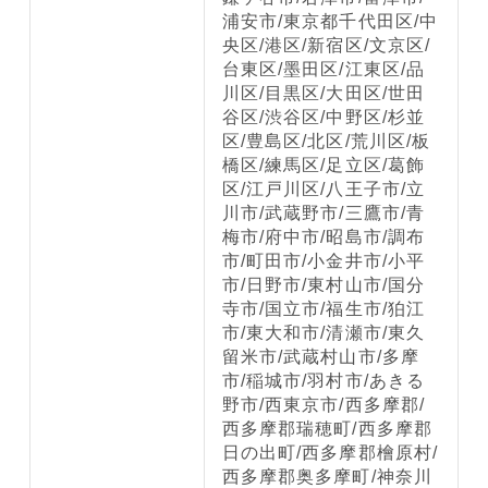
浦安市/東京都千代田区/中
央区/港区/新宿区/文京区/
台東区/墨田区/江東区/品
川区/目黒区/大田区/世田
谷区/渋谷区/中野区/杉並
区/豊島区/北区/荒川区/板
橋区/練馬区/足立区/葛飾
区/江戸川区/八王子市/立
川市/武蔵野市/三鷹市/青
梅市/府中市/昭島市/調布
市/町田市/小金井市/小平
市/日野市/東村山市/国分
寺市/国立市/福生市/狛江
市/東大和市/清瀬市/東久
留米市/武蔵村山市/多摩
市/稲城市/羽村市/あきる
野市/西東京市/西多摩郡/
西多摩郡瑞穂町/西多摩郡
日の出町/西多摩郡檜原村/
西多摩郡奥多摩町/神奈川