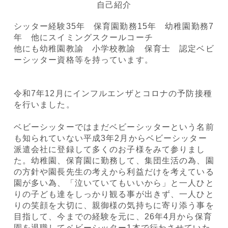
自己紹介
シッター経験35年 保育園勤務15年 幼稚園勤務7
年 他にスイミングスクールコーチ
他にも幼稚園教諭 小学校教諭 保育士 認定ベビ
ーシッター資格等を持っています。
令和7年12月にインフルエンザとコロナの予防接種
を行いました。
ベビーシッターではまだベビーシッターという名前
も知られていない平成3年2月からベビーシッター
派遣会社に登録して多くのお子様をみて参りまし
た。幼稚園、保育園に勤務して、集団生活の為、園
の方針や園長先生の考えから利益だけを考えている
園が多い為、「泣いていてもいいから」と一人ひと
りの子ども達をしっかり観る事が出きず、一人ひと
りの笑顔を大切に、親御様の気持ちに寄り添う事を
目指して、今までの経験を元に、26年4月から保育
園を退職してベビーシッター1本で行わさせていた