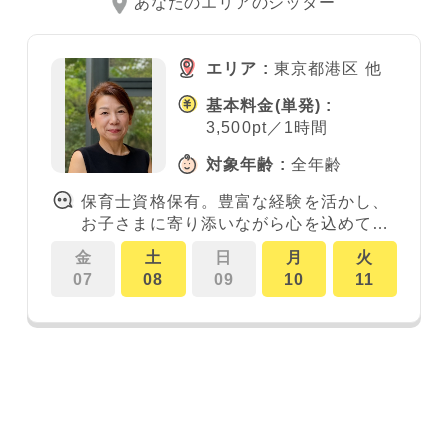
あなたのエリアのシッター
エリア :
東京都港区 他
基本料金
(単発)
:
3,500pt／1時間
対象年齢 :
全年齢
保育士資格保有。豊富な経験を活かし、
お子さまに寄り添いながら心を込めてサ
ポートいたします。
金
土
日
月
火
07
08
09
10
11