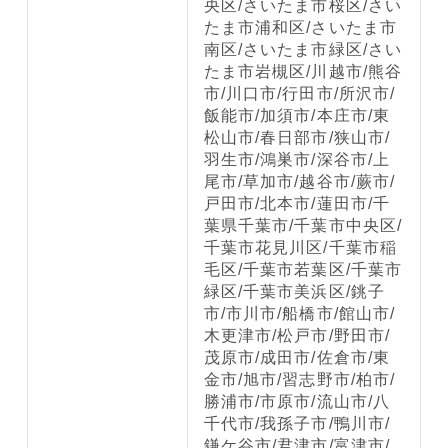
央区/さいたま市桜区/さい
たま市浦和区/さいたま市
南区/さいたま市緑区/さい
たま市岩槻区/川越市/熊谷
市/川口市/行田市/所沢市/
飯能市/加須市/本庄市/東
松山市/春日部市/狭山市/
羽生市/鴻巣市/深谷市/上
尾市/草加市/越谷市/蕨市/
戸田市/北本市/蓮田市/千
葉県千葉市/千葉市中央区/
千葉市花見川区/千葉市稲
毛区/千葉市若葉区/千葉市
緑区/千葉市美浜区/銚子
市/市川市/船橋市/館山市/
木更津市/松戸市/野田市/
茂原市/成田市/佐倉市/東
金市/旭市/習志野市/柏市/
勝浦市/市原市/流山市/八
千代市/我孫子市/鴨川市/
鎌ケ谷市/君津市/富津市/