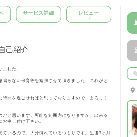
件
サービス詳細
レビュー
自己紹介
りました。
怒鳴らない保育等を勉強させて頂きました。これがと
な時間を過ごせればと思っておりますので、よろしく
神奈川県川
崎市川崎区
のだと思います。可能な範囲内になりますが、出来る
他
にお申し付け下さい。
0歳1ヶ月 ~ 7歳以上
単発：2,000pt／1時間
見ているので、大分慣れているつもりです。生後3ヶ月
40代男性