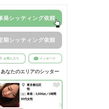
単発シッティング依頼
定期シッティング依頼
お気に入り
メッセージ
あなたのエリアのシッター
東京都北区
他
単発：3,000pt／1時間
30代女性
50代