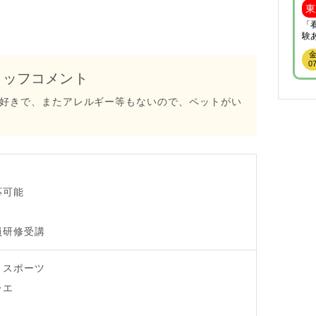
東
体を使ってたくさん遊べます☆お預かり期間中は
「看
安全はもちろんの事、必ず「楽しかった！」と思
験
って頂けるような時間に致します！
金
土
日
月
火
水
木
も
07
08
09
10
11
12
13
0
タッフコメント
好きで、またアレルギー等もないので、ペットがい
応可能
員研修受講
・スポーツ
レエ