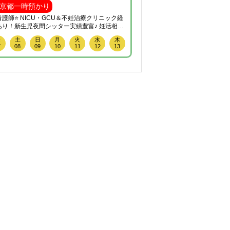
京都一時預かり
東京都一時預かり
護師⭐️ NICU・GCU＆不妊治療クリニック経
保育士歴17年の経験と
あり！新生児夜間シッター実績豊富♪ 妊活相談
サポート。大切なお子さ
お任せください♡
存在に。
金
土
日
月
火
水
木
金
土
日
月
7
08
09
10
11
12
13
07
08
09
10