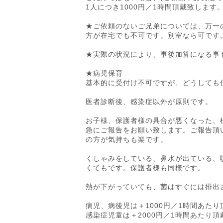
1人につき1000円／1時間頂戴致します
★ご依頼のないご兄弟については、万一
方が在宅でも不可です。別室なら可です
★実際の状況により、事後加算になる事
★病児保育
基本的に受付け不可ですが、どうしても
医者診断後、感染症以外が原則です。
お子様、保護者様の具合が悪くなった、
急にご報告をお願い致します。ご報告頂
の方が気持ちも楽です。
くしゃみをしている、鼻水が出ている、
くてもです。保護者様も同様です。
熱が下がっていても、菌はすぐには排出
病児、病後児は＋1000円／1時間あた
感染症児童は＋2000円／1時間あたり