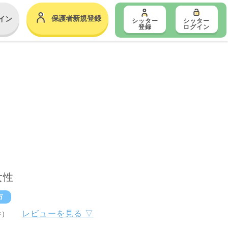
保護者新規登録
イン
シッター
シッター
登録
ログイン
女性
市
レビューを見る ▽
件）