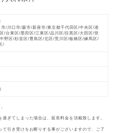
市
市/川口市/蕨市/新座市/東京都千代田区/中央区/港
区/台東区/墨田区/江東区/品川区/目黒区/大田区/世
中野区/杉並区/豊島区/北区/荒川区/板橋区/練馬区/
区/
）
す。
を過ぎてしまった場合は、延長料金を頂戴致します。
って引き受けをお断りする事がございますので、ご了