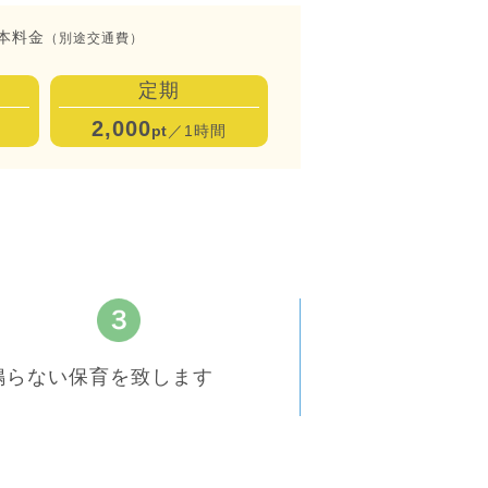
本料金
（別途交通費）
定期
2,000
pt
／1時間
鳴らない保育を致します