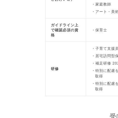
家庭教師
アート・美
ガイドライン上
で確認必須の資
保育士
格
子育て支援員
居宅訪問型保
補足研修 20
研修
特別に配慮を
取得
特別に配慮を
取得
受