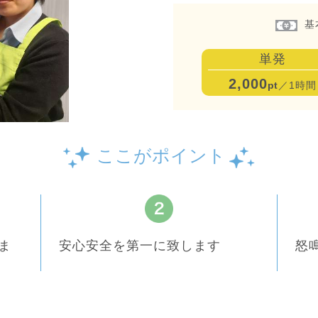
基
単発
2,000
pt
／1時間
ここがポイント
ま
安心安全を第一に致します
怒