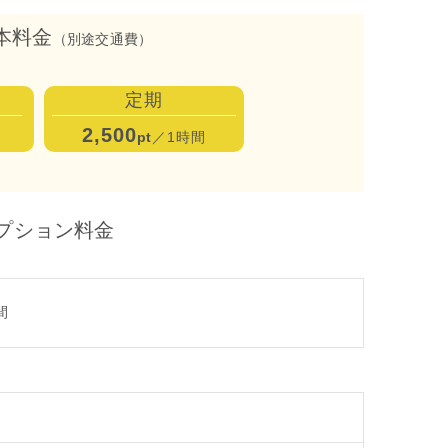
本料金
（別途交通費）
定期
2,500
pt
／1時間
プション料金
間