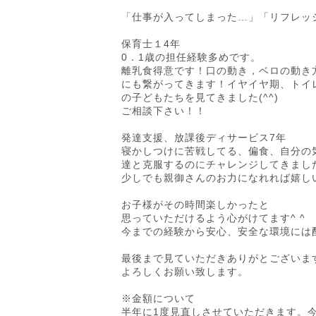
「仕事が入ってしまった…」「リフレッ
保育士１4年
0．1歳の担任経験多めです。
離乳食得意です！口の動き，ベロの動き
にも繋がってきます！イヤイヤ期、トイ
の子どもたちを見てきました(^^)
ご相談下さい！！
発達支援、放課後ディサービス7年
寝かしつけに苦戦してる、偏食、自分の
達と克服するのにチャレンジしてきました！
少しでも親御さんのお力になれれば嬉し
お子様がその時間楽しかったと
思っていただけるよう心がけてます^ ^
今までの経験から安心、安全な環境には
最後まで見ていただきありがとございますm
よろしくお願い致します。
※金額について
半年に1度見直しさせていただきます。