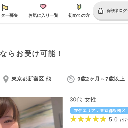
保護者ログ
ッター募集
お気に入り一覧
初めての方
辺ならお受け可能！
東京都新宿区 他
0歳2ヶ月～7歳以上
30代 女性
在住エリア : 東京都板橋区
★★★★★
5.0
（9