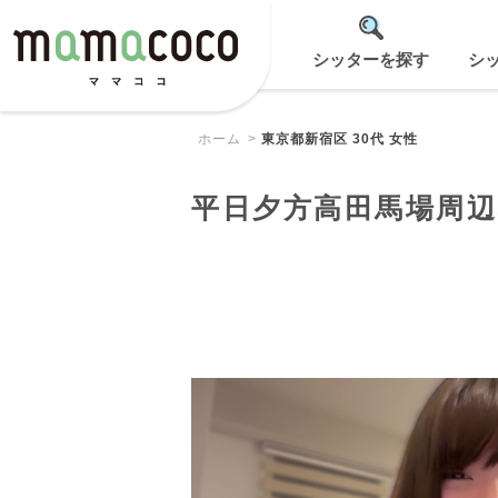
シッターを探す
シ
ホーム
東京都新宿区 30代 女性
平日夕方高田馬場周