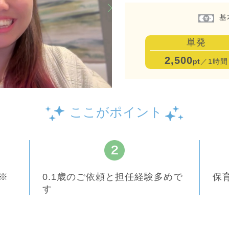
基
単発
2,500
pt
／1時間
ここがポイント
※
0.1歳のご依頼と担任経験多めで
保
す