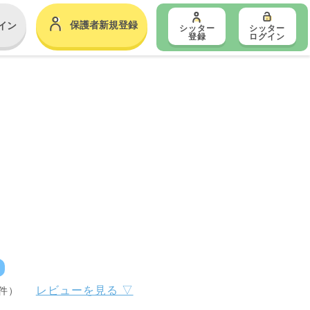
保護者新規登録
イン
シッター
シッター
登録
ログイン
レビューを見る ▽
7件）