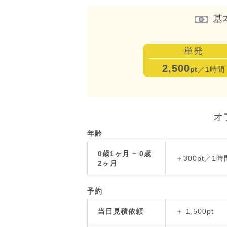
基
単発
2,500
pt
／1時間
オ
年齢
0歳1ヶ月 ~ 0歳
＋300pt／1時
2ヶ月
予約
当日見積依頼
＋ 1,500pt