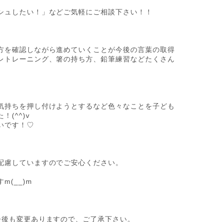
シュしたい！」などご気軽にご相談下さい！！
方を確認しながら進めていくことが今後の言葉の取得
レトレーニング、箸の持ち方、鉛筆練習などたくさん
気持ちを押し付けようとするなど色々なことを子ども
(^^)v
いです！♡
配慮していますのでご安心ください。
(__)m
今後も変更ありますので、ご了承下さい。