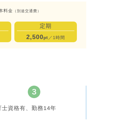
本料金
（別途交通費）
定期
2,500
pt
／1時間
育士資格有、勤務14年