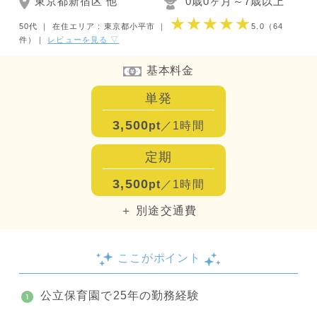
東京都新宿区 他
0歳0ヶ月～7歳以上
★★★★★
50代 ｜
在住エリア : 東京都小平市
｜
5.0
（64
件）
｜
レビューを見る ▽
基本料金
単発
3,500
pt
／1時間
定期
3,500
pt
／1時間
＋ 別途交通費
ここがポイント
公立保育園で25年の勤務経験