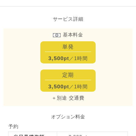
サービス詳細
基本料金
単発
3,500
pt
／1時間
定期
3,500
pt
／1時間
＋別途 交通費
オプション料金
予約