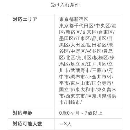
受け入れ条件
対応エリア
東京都新宿区
東京都千代田区/中央区/港
区/新宿区/文京区/台東区/
墨田区/江東区/品川区/目
黒区/大田区/世田谷区/渋
谷区/中野区/杉並区/豊島
区/北区/荒川区/板橋区/練
馬区/足立区/江戸川区/立
川市/武蔵野市/三鷹市/府
中市/調布市/小金井市/小
平市/東村山市/国分寺市/
国立市/東大和市/東久留米
市/西東京市/神奈川県横浜
市/川崎市/
対応年齢
0歳0ヶ月～7歳以上
対応可能人数
～3人