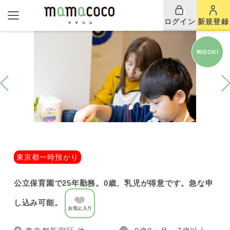
ログイン
新規登録
東京都一時預かり
公立保育園で25年勤務。0歳、乳児が得意です。急な申
し込み可能。