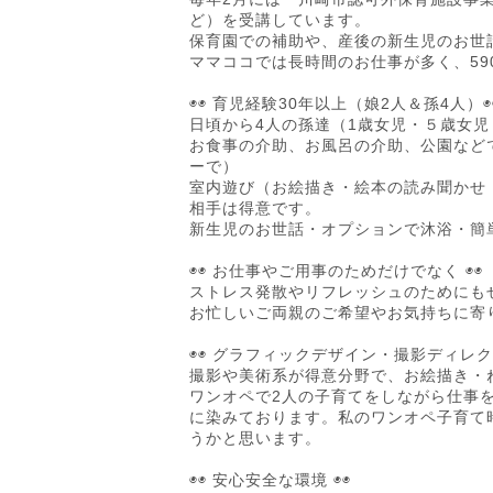
ど）を受講しています。
保育園での補助や、産後の新生児のお世
ママココでは長時間のお仕事が多く、5
◉◉ 育児経験30年以上（娘2人＆孫4人）◉
日頃から4人の孫達（1歳女児・５歳女児
お食事の介助、お風呂の介助、公園など
ーで）
室内遊び（お絵描き・絵本の読み聞かせ
相手は得意です。
新生児のお世話・オプションで沐浴・簡
◉◉ お仕事やご用事のためだけでなく ◉◉
ストレス発散やリフレッシュのためにも
お忙しいご両親のご希望やお気持ちに寄
◉◉ グラフィックデザイン・撮影ディレク
撮影や美術系が得意分野で、お絵描き・
ワンオペで2人の子育てをしながら仕事
に染みております。私のワンオペ子育て
うかと思います。
◉◉ 安心安全な環境 ◉◉