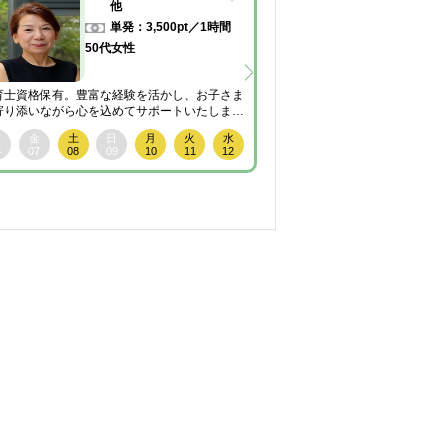
他
単発：3,500pt／1時間
50代女性
40代
育士資格保有。豊富な経験を活かし、お子さま
寄り添いながら心を込めてサポートいたしま
東京都一時預かり
。
木
金
土
日
月
火
水
０•１歳さんお得💖｜夜
6
07
08
09
10
11
12
観・お料理までフルサポ
木
金
土
日
06
07
08
09