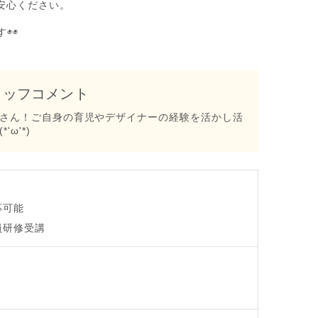
安心ください。
◉◉
タッフコメント
さん！ご自身の育児やデザイナーの経験を活かし活
ω'*)
応可能
員研修受講