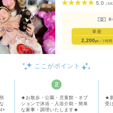
★★★★★
5.0
（59
基
単発
2,200
pt
／1時間
ここがポイント
預
★お散歩・公園・児童館・オプ
★
な
ションで沐浴・入浴介助・簡単
受
t×
な家事・調理いたします★