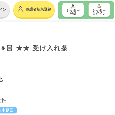
保護者新規登録
イン
シッター
シッター
登録
ログイン
🏻 ★★ 受け入れ条
他
女性
市中原区