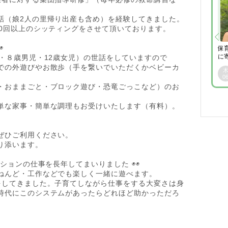
区 他
単発：1,800pt／1時間
話（娘2人の里帰り出産も含め）を経験してきました。
50代女性
90回以上のシッティングをさせて頂いております。
◉
シッター10年以上経験。安全に楽しくをモット
保
ーに！子供の笑い声で幸せを感じる
に
・８歳男児・12歳女児）の世話をしていますので
す
での外遊びやお散歩（手を繋いでいただくかベビーカ
木
金
土
日
月
火
水
06
07
08
09
10
11
12
0
・おままごと・ブロック遊び・恐竜ごっこなど）のお
単な家事・簡単な調理もお受けいたします（有料）。
ぜひご利用ください。
り添います。
ションの仕事を長年してまいりました ◉◉
ねんど・工作などでも楽しく一緒に遊べます。
をしてきました。子育てしながら仕事をする大変さは身
時代にこのシステムがあったらどれほど助かっただろ