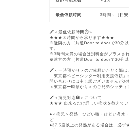
対応可能人数
～2人
最低依頼時間
3時間～（目安
🖍️＜最低依頼時間⏱️＞
★★★３時間から承ります★★★
※近隣の方（片道Door to doorで
す。
※3時間未満の場合は別料金がプラスさ
※遠方の方（片道Door to doorで
🖍️＜一時預かり＞のご依頼いただく際
「東京都ベビーシッター利用支援依頼」
問い合わせには申し訳ございませんがお
＜東京都一時預かり＞のご兄弟シッティ
🖍️＜病児対応🏥＞について
★★★ 出来るだけ詳しい病状を教えてい
●＜病児＞発熱・ひどい咳・ひどい鼻水
ど
●37.5度以上の発熱がある場合は、必