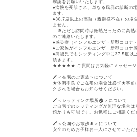
確認をお願いいたします。
●病院を受診され、単なる風邪の診断の
ます。
●38.7度以上の高熱（親御様不在）の
ません。
※ただし訪問時は微熱だったのに高熱
のご連絡いたします。
●感染症（インフルエンザ・新型コロナ
●ご家族がインフルエンザ・新型コロナ
●病後児でもシッティング中に37.5度
頂きます。
★★★★★ ご質問はお気軽にメッセージ
🖍️＜在宅のご家族＞について
★体調不良でご在宅の場合は必ず★事前
クされる場合もお知らせください。
🖍️＜シッティング場所🏠＞について
ご自宅でのシッティングが無理な場合は
預かりも可能です。お気軽にご相談くだ
🖍️＜公園やお散歩🌲＞について
安全のためお子様お一人にさせていただ