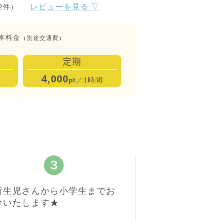
レビューを見る ▽
2件）
本料金
（別途交通費）
定期
4,000
pt
／1時間
新生児さんから小学生までお
けいたします★