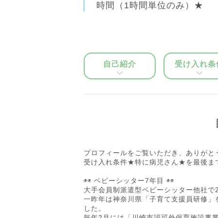
時間（1時間単位のみ）★
自己紹介
受け入れ条
プロフィールをご覧いただき、ありがと
受け入れ条件★特に病児さん★を最後ま
◉◉ ベビーシッター7年目 ◉◉
大手会員制派遣型ベビーシッター他社で
一昨年は神奈川県「子育て支援員研修」
した。
毎年2月には「川崎市認可外保育施設事