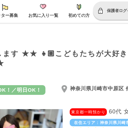
保護者ログ
ッター募集
お気に入り一覧
初めての方
ます ★★ 👧🏼こどもたちが大好き
★
神奈川県川崎市中原区 
OK！／明日OK！
60代 
東京都一時預かり
在住エリア : 神奈川県川崎