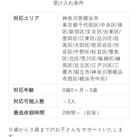
受け入れ条件
対応エリア
神奈川県横浜市
東京都千代田区/中央区/港
区/新宿区/文京区/台東区/
墨田区/江東区/品川区/目
黒区/大田区/世田谷区/渋
谷区/中野区/杉並区/豊島
区/北区/荒川区/板橋区/練
馬区/足立区/江戸川区/三
鷹市/国立市/神奈川県横浜
市西区/横浜市中区/
対応年齢
0歳0ヶ月～3歳
対応可能人数
～2人
最低依頼時間
2時間～（目安）
０歳から３歳までのお子さんをサポートいたしま
す。