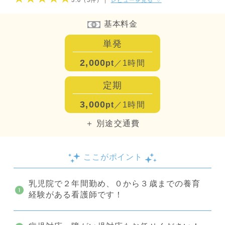
5.0
（3件）
｜
レビューを見る ▽
基本料金
単発
2,000
pt
／1時間
定期
3,000
pt
／1時間
＋ 別途交通費
ここがポイント
乳児院で２年間勤め、０から３歳までの養育
経験がある看護師です！