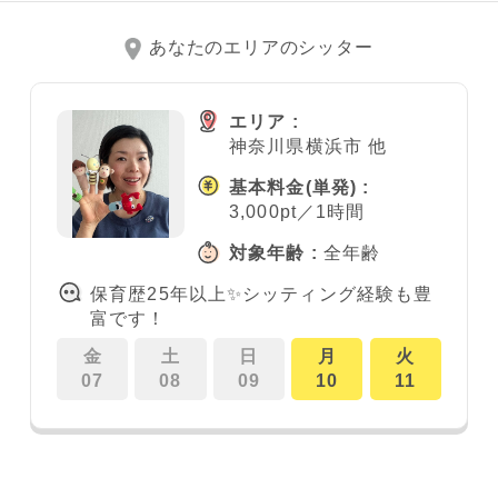
あなたのエリアのシッター
エリア :
神奈川県横浜市 他
基本料金
(単発)
:
3,000pt／1時間
対象年齢 :
全年齢
保育歴25年以上✨シッティング経験も豊
富です！
金
土
日
月
火
07
08
09
10
11