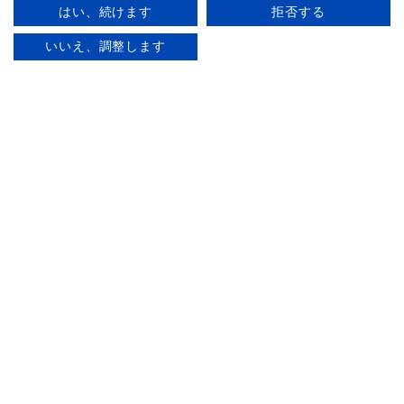
はい、続けます
拒否する
ガイドライン遵守状況
単発
定期
いいえ、調整します
運営会社情報
サイトマップ
お問い合わせ
こども家庭庁
ベビーシッターなどを利用するときの留意点
施設及び
サービスに関する内容提示