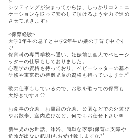
☆
シッティングが決まってからは、しっかりコミュニ
ケーションを取って安心して頂けるよう全力で進め
させて頂きます♪
<保育経験>
大学1年生の息子と中学2年生の娘の子育て中です
♡
保育科の専門学校へ通い、妊娠前は個人でベビーシ
ッターの仕事もしておりました。
心理学の資格も持っており、ベビーシッターの基本
研修や東京都の待機児童の資格も持っています✩.*˚
歌の仕事もしているので、お歌を歌っての保育も
大好きです♬︎♡
お食事の介助、お風呂の介助、公園などでの外遊び
やお散歩、室内遊びなど、何でもお任せ下さい❁¨̮
新生児のお世話、沐浴、簡単な家事(保育に支障や
危険が出ない範囲)もお受け致します✩.*˚