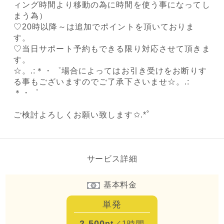
ィング時間より移動の為に時間を使う事になってし
まう為）
♡20時以降～は追加でポイントを頂いておりま
す。
♡当日サポート予約もできる限り対応させて頂きま
す。
☆。.:＊・゜場合によってはお引き受けをお断りす
る事もございますのでご了承下さいませ☆。.:
＊・゜
ご検討よろしくお願い致します✩.*˚
サービス詳細
基本料金
単発
2,500
pt
／1時間