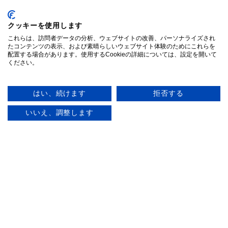
シッター契約約款
クッキーを使用します
これらは、訪問者データの分析、ウェブサイトの改善、パーソナライズされ
プライバシーポリシー
たコンテンツの表示、および素晴らしいウェブサイト体験のためにこれらを
配置する場合があります。使用するCookieの詳細については、設定を開いて
ください。
特定商取引法に基づく表記
はい、続けます
拒否する
ガイドライン遵守状況
単発
定期
いいえ、調整します
運営会社情報
サイトマップ
お問い合わせ
こども家庭庁
ベビーシッターなどを利用するときの留意点