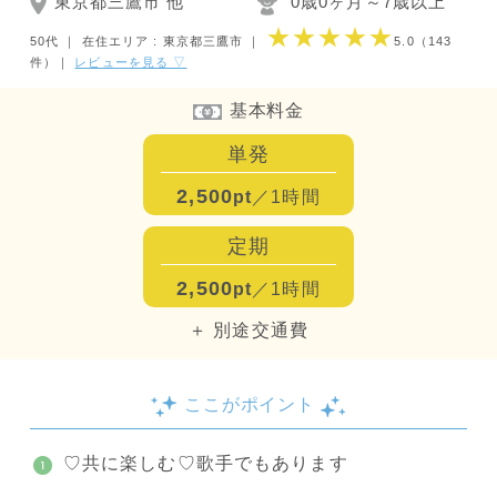
東京都三鷹市 他
0歳0ヶ月～7歳以上
★★★★★
50代 ｜
在住エリア : 東京都三鷹市
｜
5.0
（143
件）
｜
レビューを見る ▽
基本料金
単発
2,500
pt
／1時間
定期
2,500
pt
／1時間
＋ 別途交通費
ここがポイント
♡共に楽しむ♡歌手でもあります