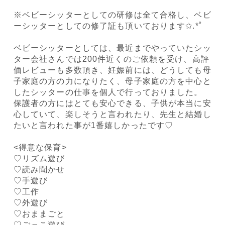
※ベビーシッターとしての研修は全て合格し、ベビ
ーシッターとしての修了証も頂いております‎✩.*˚
ベビーシッターとしては、最近までやっていたシッ
ター会社さんでは200件近くのご依頼を受け、高評
価レビューも多数頂き、妊娠前には、どうしても母
子家庭の方の力になりたく、母子家庭の方を中心と
したシッターの仕事を個人で行っておりました。
保護者の方にはとても安心できる、子供が本当に安
心していて、楽しそうと言われたり、先生と結婚し
たいと言われた事が1番嬉しかったです♡
<得意な保育>
♡リズム遊び
♡読み聞かせ
♡手遊び
♡工作
♡外遊び
♡おままごと
♡ごっこ遊び