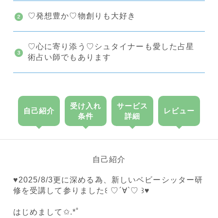
♡発想豊か♡物創りも大好き
♡心に寄り添う♡シュタイナーも愛した占星
術占い師でもあります
受け入れ
サービス
自己紹介
レビュー
条件
詳細
自己紹介
♥️2025/8/3更に深める為、新しいベビーシッター研
修を受講して参りました꒰ ♡´∀`♡ ꒱♥️
はじめまして✩.*˚