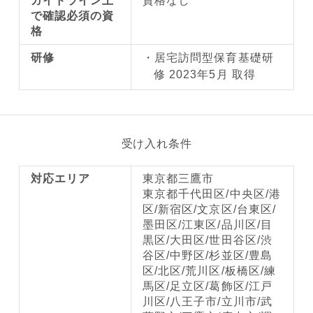
ガイドライン上
資格なし
で確認必須の資
格
研修
居宅訪問型保育基礎研
修 2023年5月 取得
受け入れ条件
対応エリア
東京都三鷹市
東京都千代田区/中央区/港
区/新宿区/文京区/台東区/
墨田区/江東区/品川区/目
黒区/大田区/世田谷区/渋
谷区/中野区/杉並区/豊島
区/北区/荒川区/板橋区/練
馬区/足立区/葛飾区/江戸
川区/八王子市/立川市/武