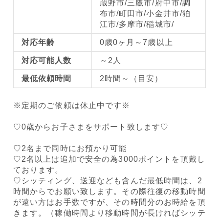
蔵野市/三鷹市/府中市/調
布市/町田市/小金井市/狛
江市/多摩市/稲城市/
対応年齢
0歳0ヶ月～7歳以上
対応可能人数
～2人
最低依頼時間
2時間～（目安）
※定期のご依頼は休止中です※
♡0歳からお子さまをサポート致します♡
♡2名まで同時にお預かり可能
♡2名以上は追加で安全の為3000ポイントを頂戴し
ております。
♡シッティング、送迎なども含んだ最低時間は、2
時間からでお願い致します。その際往復の移動時間
が遠い方はお手数ですが、その時間分のお時給を頂
きます。（稼働時間より移動時間が長ければシッテ