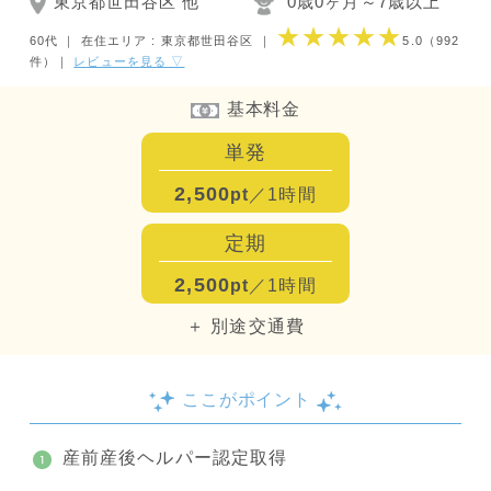
東京都世田谷区 他
0歳0ヶ月～7歳以上
★★★★★
60代 ｜
在住エリア : 東京都世田谷区
｜
5.0
（992
件）
｜
レビューを見る ▽
基本料金
単発
2,500
pt
／1時間
定期
2,500
pt
／1時間
＋ 別途交通費
ここがポイント
産前産後ヘルパー認定取得