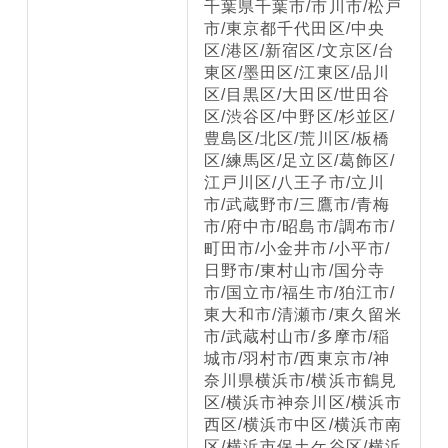
千葉県千葉市/市川市/松戸
市/東京都千代田区/中央
区/港区/新宿区/文京区/台
東区/墨田区/江東区/品川
区/目黒区/大田区/世田谷
区/渋谷区/中野区/杉並区/
豊島区/北区/荒川区/板橋
区/練馬区/足立区/葛飾区/
江戸川区/八王子市/立川
市/武蔵野市/三鷹市/青梅
市/府中市/昭島市/調布市/
町田市/小金井市/小平市/
日野市/東村山市/国分寺
市/国立市/福生市/狛江市/
東大和市/清瀬市/東久留米
市/武蔵村山市/多摩市/稲
城市/羽村市/西東京市/神
奈川県横浜市/横浜市鶴見
区/横浜市神奈川区/横浜市
西区/横浜市中区/横浜市南
区/横浜市保土ケ谷区/横浜