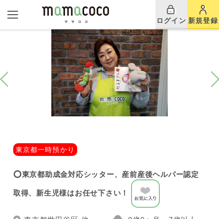
ログイン
新規登録
東京都一時預かり
⭕️東京都助成金対応シッター、産前産後ヘルパー認定
取得、新生児様はお任せ下さい！