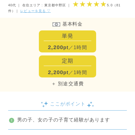
★★★★★
40代 ｜
在住エリア : 東京都中野区
｜
5.0
（81
件）
｜
レビューを見る ▽
基本料金
単発
2,200
pt
／1時間
定期
2,200
pt
／1時間
＋ 別途交通費
ここがポイント
男の子、女の子の子育て経験があります